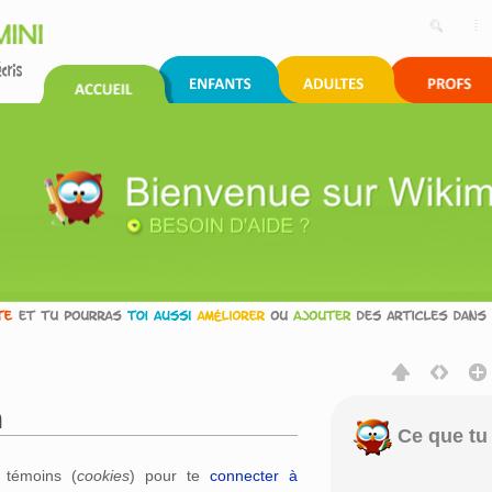
n
Ce que tu 
rechercher
s témoins (
cookies
) pour te
connecter à