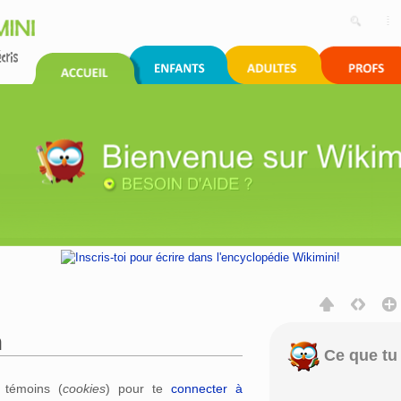
n
Ce que tu 
rechercher
s témoins (
cookies
) pour te
connecter à