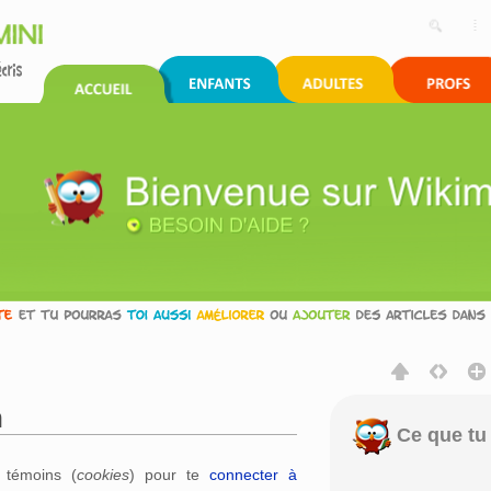
n
Ce que tu 
rechercher
s témoins (
cookies
) pour te
connecter à