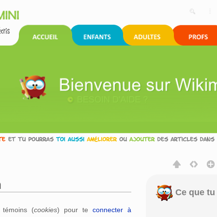
n
Ce que tu 
rechercher
s témoins (
cookies
) pour te
connecter à