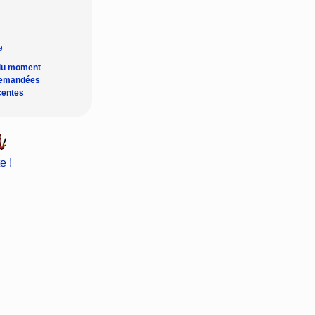
du moment
demandées
centes
e !