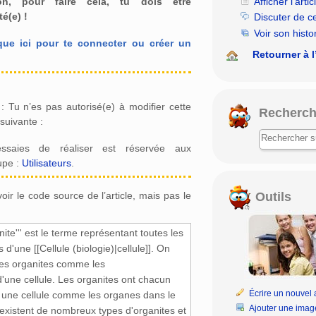
Afficher l’artic
ion, pour faire cela, tu dois être
é(e) !
Discuter de c
Voir son histo
que ici pour te connecter ou créer un
Retourner à l
e : Tu n’es pas autorisé(e) à modifier cette
Recherch
suivante :
essaies de réaliser est réservée aux
upe :
Utilisateurs
.
Outils
ir le code source de l’article, mais pas le
Écrire un nouvel a
Ajouter une imag