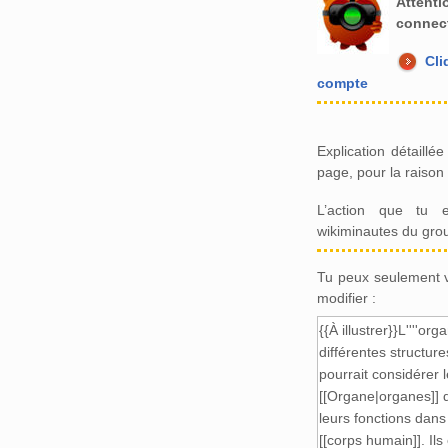
Attent
connect
Cli
compte
Explication détaillé
page, pour la raison 
L’action que tu 
wikiminautes du gro
Tu peux seulement vo
modifier :