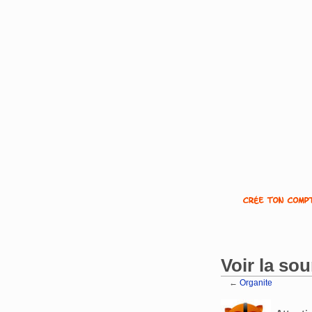
Voir la so
←
Organite
Aller à :
navigation
,