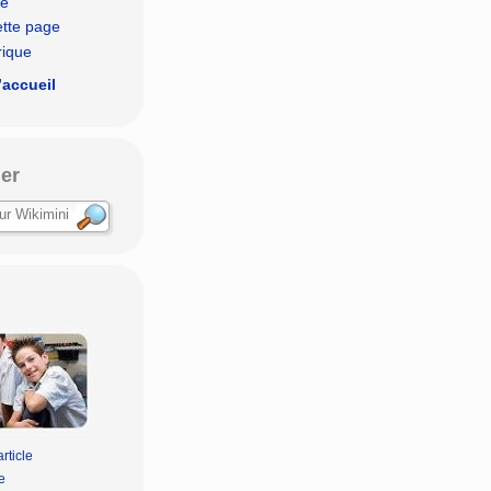
le
ette page
rique
’accueil
er
rticle
e