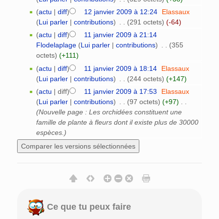
(
actu
|
diff
)
12 janvier 2009 à 12:24
‎
Elassaux
(
Lui parler
|
contributions
)
‎
. .
(291 octets)
(-64)
(
actu
|
diff
)
11 janvier 2009 à 21:14
Flodelaplage
(
Lui parler
|
contributions
)
‎
. .
(355
octets)
(+111)
(
actu
|
diff
)
11 janvier 2009 à 18:14
‎
Elassaux
(
Lui parler
|
contributions
)
‎
. .
(244 octets)
(+147)
(
actu
| diff)
11 janvier 2009 à 17:53
‎
Elassaux
(
Lui parler
|
contributions
)
‎
. .
(97 octets)
(+97)
‎
. .
(Nouvelle page : Les orchidées constituent une
famille de plante à fleurs dont il existe plus de 30000
espèces.)
Ce que tu peux faire