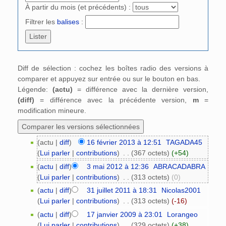
À partir du mois (et précédents) :
Filtrer les
balises
:
Diff de sélection : cochez les boîtes radio des versions à
comparer et appuyez sur entrée ou sur le bouton en bas.
Légende:
(actu)
= différence avec la dernière version,
(diff)
= différence avec la précédente version,
m
=
modification mineure.
(actu |
diff
)
16 février 2013 à 12:51
‎
TAGADA45
(
Lui parler
|
contributions
)
‎
. .
(367 octets)
(+54)
(
actu
|
diff
)
3 mai 2012 à 12:36
‎
ABRACADABRA
(
Lui parler
|
contributions
)
‎
. .
(313 octets)
(0)
(
actu
|
diff
)
31 juillet 2011 à 18:31
‎
Nicolas2001
(
Lui parler
|
contributions
)
‎
. .
(313 octets)
(-16)
(
actu
|
diff
)
17 janvier 2009 à 23:01
‎
Lorangeo
(
Lui parler
|
contributions
)
‎
. .
(329 octets)
(+38)