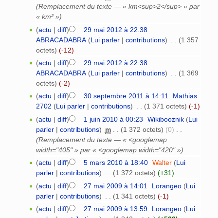
(Remplacement du texte — « km<sup>2</sup> » par
« km² »)
(
actu
|
diff
)
29 mai 2012 à 22:38
ABRACADABRA
(
Lui parler
|
contributions
)
‎
. .
(1 357
octets)
(-12)
(
actu
|
diff
)
29 mai 2012 à 22:38
ABRACADABRA
(
Lui parler
|
contributions
)
‎
. .
(1 369
octets)
(-2)
(
actu
|
diff
)
30 septembre 2011 à 14:11
‎
Mathias
2702
(
Lui parler
|
contributions
)
‎
. .
(1 371 octets)
(-1)
(
actu
|
diff
)
1 juin 2010 à 00:23
‎
Wikibooznik
(
Lui
parler
|
contributions
)
‎
m
. .
(1 372 octets)
(0)
‎
. .
(Remplacement du texte — « <googlemap
width="405" » par « <googlemap width="420" »)
(
actu
|
diff
)
5 mars 2010 à 18:40
‎
Walter
(
Lui
parler
|
contributions
)
‎
. .
(1 372 octets)
(+31)
(
actu
|
diff
)
27 mai 2009 à 14:01
‎
Lorangeo
(
Lui
parler
|
contributions
)
‎
. .
(1 341 octets)
(-1)
(
actu
|
diff
)
27 mai 2009 à 13:59
‎
Lorangeo
(
Lui