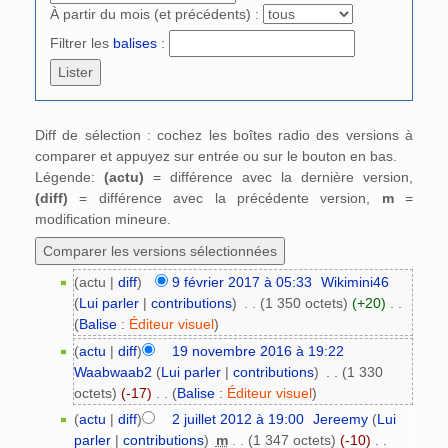
À partir du mois (et précédents) :
Filtrer les
balises
:
Diff de sélection : cochez les boîtes radio des versions à
comparer et appuyez sur entrée ou sur le bouton en bas.
Légende:
(actu)
= différence avec la dernière version,
(diff)
= différence avec la précédente version,
m
=
modification mineure.
(actu |
diff
)
9 février 2017 à 05:33
‎
Wikimini46
(
Lui parler
|
contributions
)
‎
. .
(1 350 octets)
(+20)
‎
. .
(
Balise
:
Éditeur visuel
)
(
actu
|
diff
)
19 novembre 2016 à 19:22
Waabwaab2
(
Lui parler
|
contributions
)
‎
. .
(1 330
octets)
(-17)
‎
. .
(
Balise
:
Éditeur visuel
)
(
actu
|
diff
)
2 juillet 2012 à 19:00
‎
Jereemy
(
Lui
parler
|
contributions
)
‎
m
. .
(1 347 octets)
(-10)
‎
. .