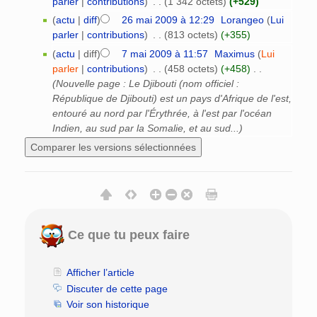
parler
|
contributions
)
‎
. .
(1 342 octets)
(+529)
(
actu
|
diff
)
26 mai 2009 à 12:29
‎
Lorangeo
(
Lui
parler
|
contributions
)
‎
. .
(813 octets)
(+355)
(
actu
| diff)
7 mai 2009 à 11:57
‎
Maximus
(
Lui
parler
|
contributions
)
‎
. .
(458 octets)
(+458)
‎
. .
(Nouvelle page : Le Djibouti (nom officiel :
République de Djibouti) est un pays d'Afrique de l'est,
entouré au nord par l'Érythrée, à l'est par l'océan
Indien, au sud par la Somalie, et au sud...)
Ce que tu peux faire
Afficher l’article
Discuter de cette page
Voir son historique