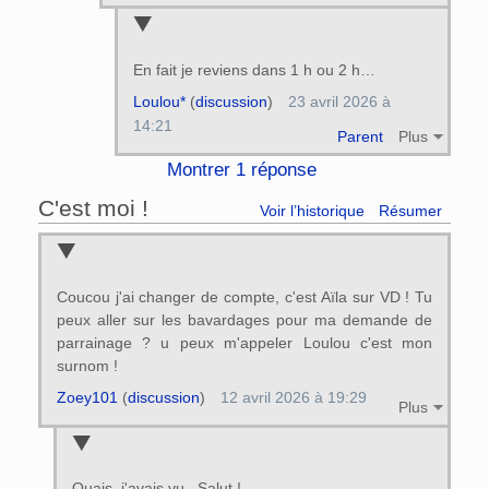
En fait je reviens dans 1 h ou 2 h…
Loulou*
(
discussion
)
23 avril 2026 à
14:21
Parent
Plus
Montrer 1 réponse
C'est moi !
Voir l’historique
Résumer
Coucou j'ai changer de compte, c'est Aïla sur VD ! Tu
peux aller sur les bavardages pour ma demande de
parrainage ? u peux m'appeler Loulou c'est mon
surnom !
Zoey101
(
discussion
)
12 avril 2026 à 19:29
Plus
Ouais, j'avais vu...Salut !