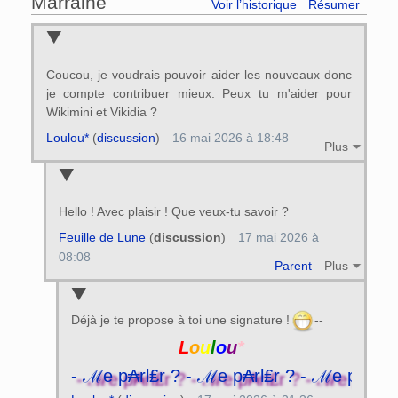
Marraine
Voir l’historique
Résumer
Coucou, je voudrais pouvoir aider les nouveaux donc
je compte contribuer mieux. Peux tu m'aider pour
Wikimini et Vikidia ?
Loulou*
(
discussion
)
16 mai 2026 à 18:48
Plus
Hello ! Avec plaisir ! Que veux-tu savoir ?
Feuille de Lune
(
discussion
)
17 mai 2026 à
08:08
Parent
Plus
Déjà je te propose à toi une signature !
--
L
o
u
l
o
u
*
l₤r ? - ℳe p₳rl₤r ? - ℳe p₳rl₤r ? - ℳe 