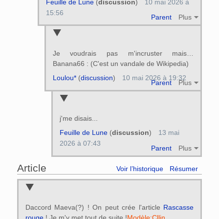
Feuille de Lune
(
discussion
)
10 mai 2026 à
15:56
Parent
Plus
Je voudrais pas m'incruster mais…
Banana66 : (C'est un vandale de Wikipedia)
Loulou*
(
discussion
)
10 mai 2026 à 19:32
Parent
Plus
j'me disais...
Feuille de Lune
(
discussion
)
13 mai
2026 à 07:43
Parent
Plus
Article
Voir l’historique
Résumer
Daccord Maeva(?) ! On peut crée l'article
Rascasse
rouge
! Je m'y met tout de suite !
Modèle:Cllin