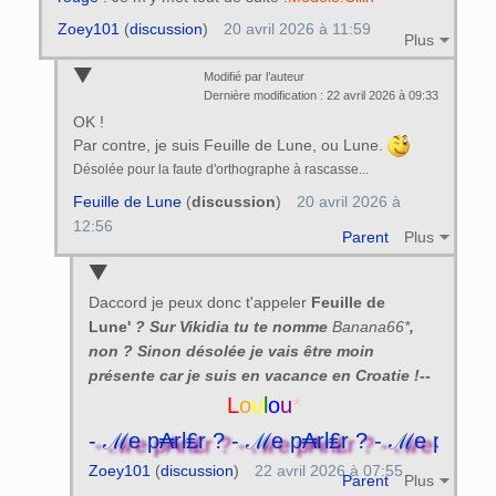
Zoey101
(
discussion
)
20 avril 2026 à 11:59
Plus
Modifié par l’auteur
Dernière modification : 22 avril 2026 à 09:33
OK !
Par contre, je suis Feuille de Lune, ou Lune.
Désolée pour la faute d'orthographe à rascasse...
Feuille de Lune
(
discussion
)
20 avril 2026 à
12:56
Parent
Plus
Daccord je peux donc t'appeler
Feuille de
Lune'
? Sur Vikidia tu te nomme
Banana66*
,
non ? Sinon désolée je vais être moin
présente car je suis en vacance en Croatie !--
L
o
u
l
o
u
*
l₤r ? - ℳe p₳rl₤r ? - ℳe p₳rl₤r ? - ℳe 
Zoey101
(
discussion
)
22 avril 2026 à 07:55
Parent
Plus