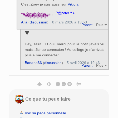
C'est Zoey je suis aussi sur
Vikidia
!
P@poter ‽ ♦
°♥ɱ̍ɱ̍ɱ̍ɱ̍ɱ̍♥°
→
Aïla
(
discussion
)
8 mars 2026 à 19:50
Parent
Plus
Hey, salut ! Et oui, merci pour la notif j'avais vu
mais...fichue connexion ! Au collège je n'arrivais
plus à me connecter.
Banana66
(
discussion
)
5 avril 2026 à 19:43
Parent
Plus
Ce que tu peux faire
Voir sa page personnelle