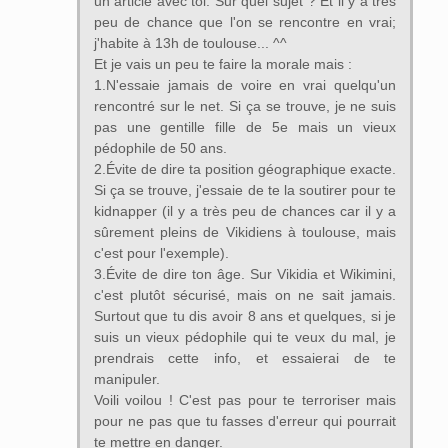
un article avec toi. Sur quel sujet ? Et il y a très
peu de chance que l'on se rencontre en vrai;
j'habite à 13h de toulouse... ^^
Et je vais un peu te faire la morale mais :
1.N'essaie jamais de voire en vrai quelqu'un
rencontré sur le net. Si ça se trouve, je ne suis
pas une gentille fille de 5e mais un vieux
pédophile de 50 ans.
2.Évite de dire ta position géographique exacte.
Si ça se trouve, j'essaie de te la soutirer pour te
kidnapper (il y a très peu de chances car il y a
sûrement pleins de Vikidiens à toulouse, mais
c'est pour l'exemple).
3.Évite de dire ton âge. Sur Vikidia et Wikimini,
c'est plutôt sécurisé, mais on ne sait jamais.
Surtout que tu dis avoir 8 ans et quelques, si je
suis un vieux pédophile qui te veux du mal, je
prendrais cette info, et essaierai de te
manipuler.
Voili voilou ! C'est pas pour te terroriser mais
pour ne pas que tu fasses d'erreur qui pourrait
te mettre en danger.