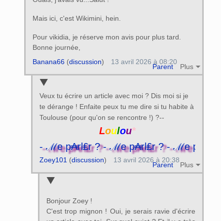
Mais ici, c'est Wikimini, hein.
Pour vikidia, je réserve mon avis pour plus tard.
Bonne journée,
Banana66
(
discussion
)
13 avril 2026 à 08:20
Parent
Plus
Veux tu écrire un article avec moi ? Dis moi si je
te dérange ! Enfaite peux tu me dire si tu habite à
Toulouse (pour qu'on se rencontre !) ?--
L
o
u
l
o
u
*
l₤r ? - ℳe p₳rl₤r ? - ℳe p₳rl₤r ? - ℳe 
Zoey101
(
discussion
)
13 avril 2026 à 20:38
Parent
Plus
Bonjour Zoey !
C'est trop mignon ! Oui, je serais ravie d'écrire