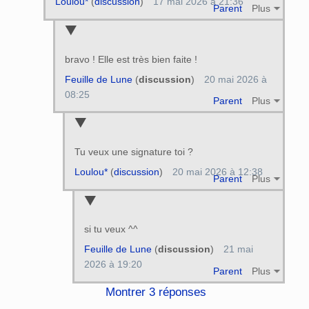
Loulou*
(
discussion
)
17 mai 2026 à 21:36
Parent
Plus
bravo ! Elle est très bien faite !
Feuille de Lune
(
discussion
)
20 mai 2026 à
08:25
Parent
Plus
Tu veux une signature toi ?
Loulou*
(
discussion
)
20 mai 2026 à 12:38
Parent
Plus
si tu veux ^^
Feuille de Lune
(
discussion
)
21 mai
2026 à 19:20
Parent
Plus
Montrer 3 réponses