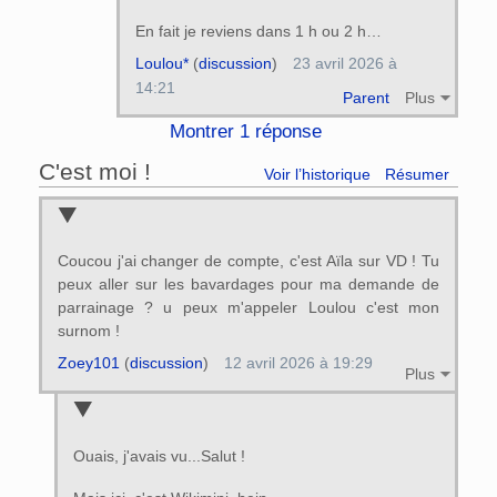
En fait je reviens dans 1 h ou 2 h…
Loulou*
(
discussion
)
23 avril 2026 à
14:21
Parent
Plus
Montrer 1 réponse
C'est moi !
Voir l’historique
Résumer
Coucou j'ai changer de compte, c'est Aïla sur VD ! Tu
peux aller sur les bavardages pour ma demande de
parrainage ? u peux m'appeler Loulou c'est mon
surnom !
Zoey101
(
discussion
)
12 avril 2026 à 19:29
Plus
Ouais, j'avais vu...Salut !