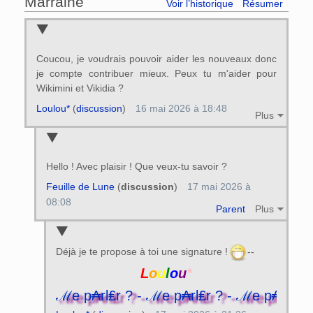
Marraine
Voir l’historique
Résumer
Coucou, je voudrais pouvoir aider les nouveaux donc
je compte contribuer mieux. Peux tu m'aider pour
Wikimini et Vikidia ?
Loulou*
(
discussion
)
16 mai 2026 à 18:48
Plus
Hello ! Avec plaisir ! Que veux-tu savoir ?
Feuille de Lune
(
discussion
)
17 mai 2026 à
08:08
Parent
Plus
Déjà je te propose à toi une signature !
--
L
o
u
l
o
u
*
? - ℳe p₳rl₤r ? - ℳe p₳rl₤r ? - ℳe p₳rl