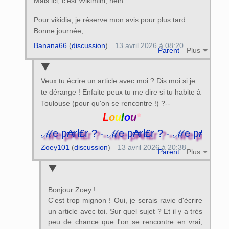
Mais ici, c'est Wikimini, hein.
Pour vikidia, je réserve mon avis pour plus tard.
Bonne journée,
Banana66
(
discussion
)
13 avril 2026 à 08:20
Parent
Plus
Veux tu écrire un article avec moi ? Dis moi si je
te dérange ! Enfaite peux tu me dire si tu habite à
Toulouse (pour qu'on se rencontre !) ?--
L
o
u
l
o
u
*
? - ℳe p₳rl₤r ? - ℳe p₳rl₤r ? - ℳe p₳rl
Zoey101
(
discussion
)
13 avril 2026 à 20:38
Parent
Plus
Bonjour Zoey !
C'est trop mignon ! Oui, je serais ravie d'écrire
un article avec toi. Sur quel sujet ? Et il y a très
peu de chance que l'on se rencontre en vrai;