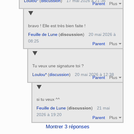
Loulou*
(
discussion
)
17 mai 2026 à 21:36
Parent
Plus
bravo ! Elle est très bien faite !
Feuille de Lune
(
discussion
)
20 mai 2026 à
08:25
Parent
Plus
Tu veux une signature toi ?
Loulou*
(
discussion
)
20 mai 2026 à 12:38
Parent
Plus
si tu veux ^^
Feuille de Lune
(
discussion
)
21 mai
2026 à 19:20
Parent
Plus
Montrer 3 réponses