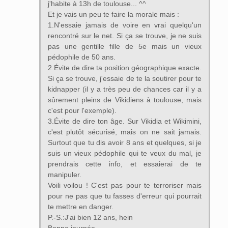
j'habite à 13h de toulouse... ^^
Et je vais un peu te faire la morale mais :
1.N'essaie jamais de voire en vrai quelqu'un
rencontré sur le net. Si ça se trouve, je ne suis
pas une gentille fille de 5e mais un vieux
pédophile de 50 ans.
2.Évite de dire ta position géographique exacte.
Si ça se trouve, j'essaie de te la soutirer pour te
kidnapper (il y a très peu de chances car il y a
sûrement pleins de Vikidiens à toulouse, mais
c'est pour l'exemple).
3.Évite de dire ton âge. Sur Vikidia et Wikimini,
c'est plutôt sécurisé, mais on ne sait jamais.
Surtout que tu dis avoir 8 ans et quelques, si je
suis un vieux pédophile qui te veux du mal, je
prendrais cette info, et essaierai de te
manipuler.
Voili voilou ! C'est pas pour te terroriser mais
pour ne pas que tu fasses d'erreur qui pourrait
te mettre en danger.
P.-S.:J'ai bien 12 ans, hein
Bonne journée,