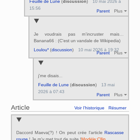
Feuille de Lune
(
discussion
)
10 mai 2026 à
15:56
Parent
Plus
Je voudrais pas m'incruster mais…
Banana66 : (C'est un vandale de Wikipedia)
Loulou*
(
discussion
)
10 mai 2026 à 19:32
Parent
Plus
j'me disais...
Feuille de Lune
(
discussion
)
13 mai
2026 à 07:43
Parent
Plus
Article
Voir l’historique
Résumer
Daccord Maeva(?) ! On peut crée l'article
Rascasse
rouge
! Je m'y met tout de suite !
Modèle:Cllin