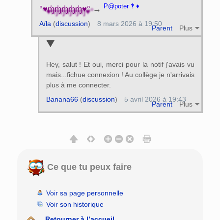
P@poter ‽ ♦
°♥ɱ̍ɱ̍ɱ̍ɱ̍ɱ̍♥°
→
Aïla
(
discussion
)
8 mars 2026 à 19:50
Parent
Plus
Hey, salut ! Et oui, merci pour la notif j'avais vu
mais...fichue connexion ! Au collège je n'arrivais
plus à me connecter.
Banana66
(
discussion
)
5 avril 2026 à 19:43
Parent
Plus
Ce que tu peux faire
Voir sa page personnelle
Voir son historique
Retourner à l’accueil