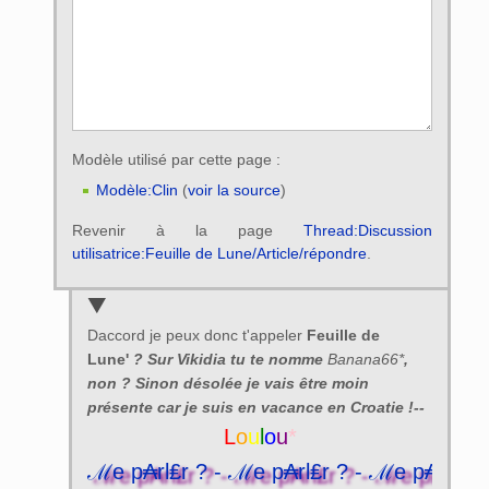
Modèle utilisé par cette page :
Modèle:Clin
(
voir la source
)
Revenir à la page
Thread:Discussion
utilisatrice:Feuille de Lune/Article/répondre
.
Daccord je peux donc t'appeler
Feuille de
Lune'
? Sur Vikidia tu te nomme
Banana66*
,
non ? Sinon désolée je vais être moin
présente car je suis en vacance en Croatie !--
L
o
u
l
o
u
*
? - ℳe p₳rl₤r ? - ℳe p₳rl₤r ? - ℳe p₳rl