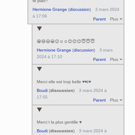
te plaît?
Hermione Grange
(
discussion
)
3 mars 2024
à 17:06
Parent
Plus
😁😄😃😀😉☺️☺️😊😊😊😇😇😇
Hermione Grange
(
discussion
)
3 mars
2024 à 17:10
Parent
Plus
Merci elle est trop belle ♥♥៛♥
Boudi
(
discussion
)
3 mars 2024 à
17:55
Parent
Plus
Merci t la plus gentille ♥
Boudi
(
discussion
)
3 mars 2024 à