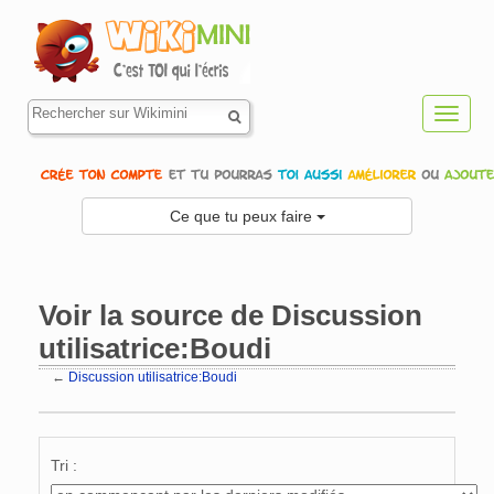
Toggl
navig
Ce que tu peux faire
Voir la source de Discussion
utilisatrice:Boudi
←
Discussion utilisatrice:Boudi
Aller à :
navigation
,
rechercher
Tri :