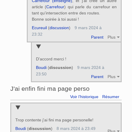
Carrefour (enseigne)
, et j'ai créé un autre
article (
Carrefour
) qui parle du carrefour en
tant qu'intersection entre des routes.
Bonne soirée à toi aussi !
Ecureuil
(
discussion
)
9 mars 2024 à
23:32
Parent
Plus
D'accord merci !
Boudi
(
discussion
)
9 mars 2024 à
23:50
Parent
Plus
J'ai enfin fini ma page perso
Voir l’historique
Résumer
Trop contente j'ai fini ma page personelle!
Boudi
(
discussion
)
8 mars 2024 à 23:49
Plus