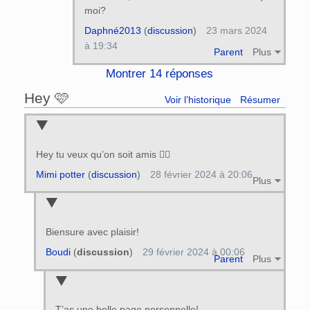
moi?
Daphné2013
(
discussion
)
23 mars 2024
à 19:34
Parent
Plus
Montrer 14 réponses
Hey 🩷
Voir l’historique
Résumer
Hey tu veux qu’on soit amis 👯‍♂️
Mimi potter
(
discussion
)
28 février 2024 à 20:06
Plus
Biensure avec plaisir!
Boudi
(
discussion
)
29 février 2024 à 00:06
Parent
Plus
T’as une belle page personnelle!