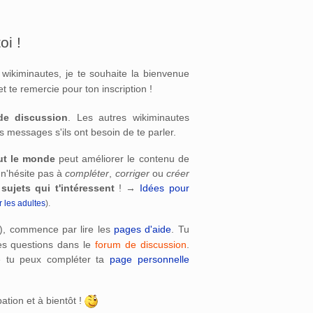
oi !
wikiminautes, je te souhaite la bienvenue
t te remercie pour ton inscription !
de discussion
. Les autres wikiminautes
s messages s'ils ont besoin de te parler.
ut le monde
peut améliorer le contenu de
 n'hésite pas à
compléter
,
corriger
ou
créer
 sujets qui t'intéressent
! →
Idées pour
 les adultes
).
), commence par lire les
pages d'aide
. Tu
es questions dans le
forum de discussion
.
e tu peux compléter ta
page personnelle
pation et à bientôt !