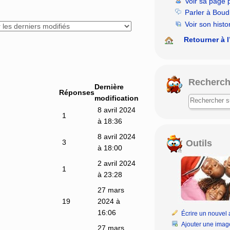
Voir sa page 
rechercher
Parler à Boud
Voir son histo
Retourner à l
Recherch
Dernière
Réponses
modification
8 avril 2024
1
à 18:36
8 avril 2024
Outils
3
à 18:00
2 avril 2024
1
à 23:28
27 mars
19
2024 à
16:06
Écrire un nouvel a
Ajouter une imag
27 mars