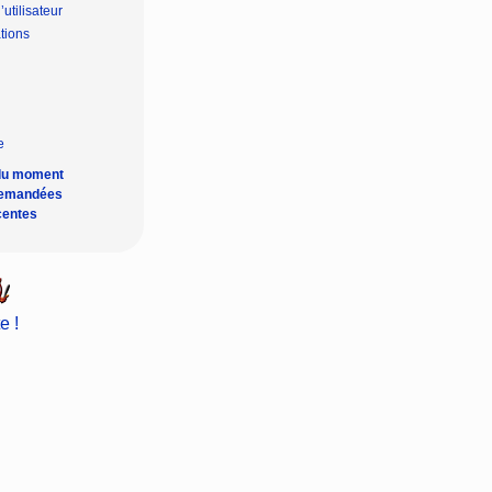
’utilisateur
tions
du moment
demandées
centes
e !