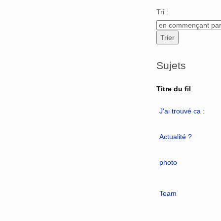
Aller à :
navigation
,
Tri :
Sujets
Titre du fil
J'ai trouvé ca :
Actualité ?
photo
Team