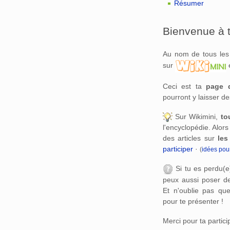
Résumer
Bienvenue à t
Au nom de tous les 
sur
e
Ceci est ta
page 
pourront y laisser de
Sur Wikimini,
to
l'encyclopédie. Alors
des articles sur
les
participer
·
(
idées pour
Si tu es perdu(e
peux aussi poser d
Et n'oublie pas qu
pour te présenter !
Merci pour ta partici