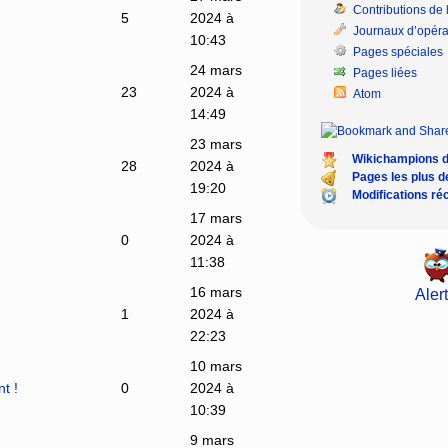
Contributions de l
5
2024 à
Journaux d’opéra
10:43
Pages spéciales
24 mars
Pages liées
23
2024 à
Atom
14:49
23 mars
Wikichampions 
28
2024 à
Pages les plus 
19:20
Modifications ré
17 mars
0
2024 à
11:38
16 mars
Alert
1
2024 à
22:23
10 mars
t !
0
2024 à
10:39
9 mars