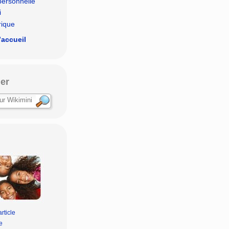
personnelle
i
rique
’accueil
er
rticle
e