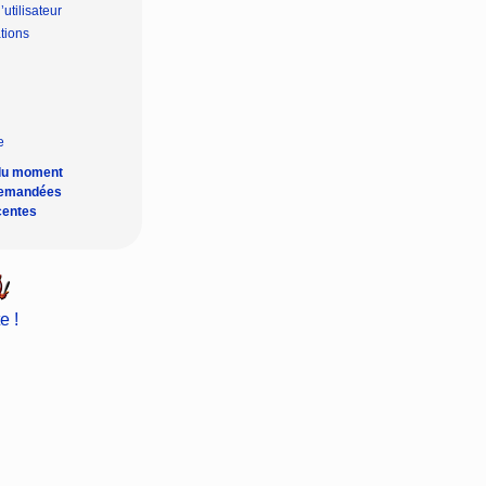
’utilisateur
tions
du moment
demandées
centes
e !