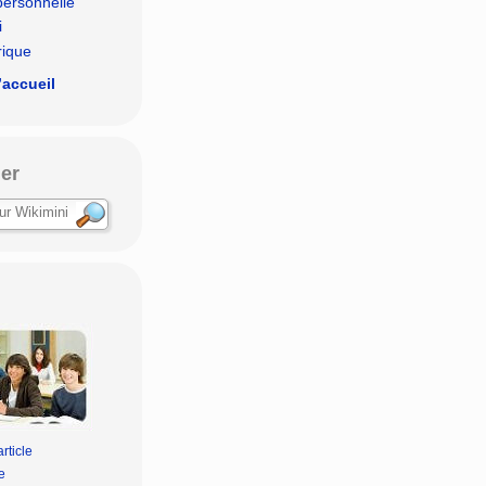
personnelle
i
rique
’accueil
er
rticle
e