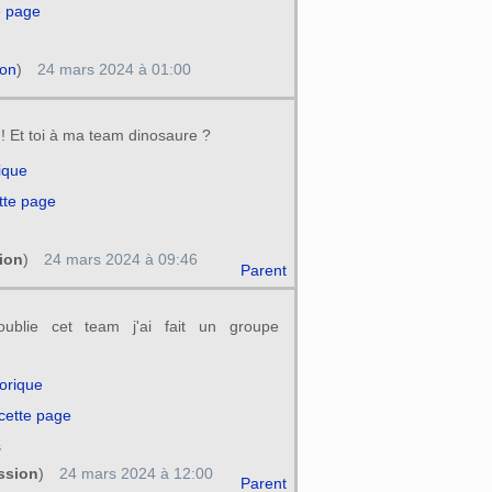
e page
ion
)
24 mars 2024 à 01:00
 ! Et toi à ma team dinosaure ?
rique
tte page
ion
)
24 mars 2024 à 09:46
Parent
oublie cet team j'ai fait un groupe
torique
 cette page
s
ssion
)
24 mars 2024 à 12:00
Parent