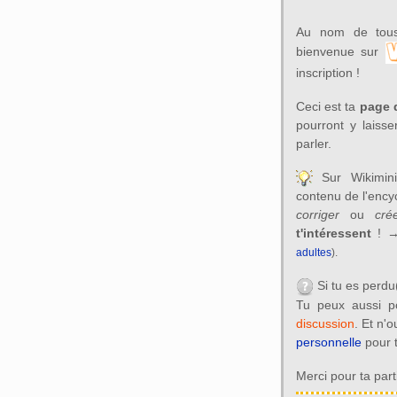
Au nom de tous 
bienvenue sur
inscription !
Ceci est ta
page 
pourront y laiss
parler.
Sur Wikimin
contenu de l'ency
corriger
ou
cré
t'intéressent
! 
adultes
).
Si tu es perdu
Tu peux aussi p
discussion
. Et n'
personnelle
pour t
Merci pour ta parti