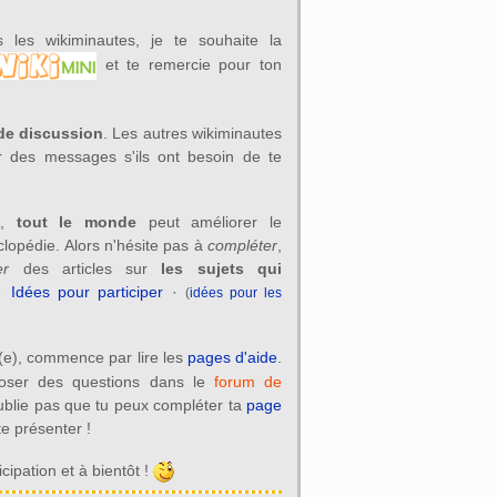
les wikiminautes, je te souhaite la
et te remercie pour ton
de discussion
. Les autres wikiminautes
er des messages s'ils ont besoin de te
i,
tout le monde
peut améliorer le
clopédie. Alors n'hésite pas à
compléter
,
er
des articles sur
les sujets qui
→
Idées pour participer
·
(
idées pour les
(e), commence par lire les
pages d'aide
.
oser des questions dans le
forum de
oublie pas que tu peux compléter ta
page
e présenter !
cipation et à bientôt !