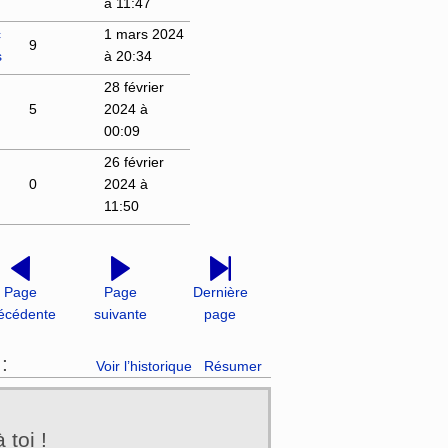
à 11:47
c
1 mars 2024
9
s
à 20:34
28 février
5
2024 à
00:09
26 février
0
2024 à
11:50
Page
Page
Dernière
écédente
suivante
page
:
Voir l’historique
Résumer
toi !