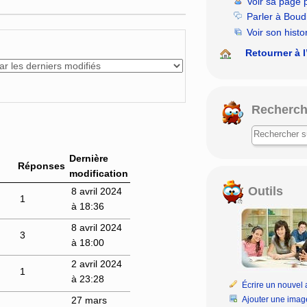
Voir sa page 
rechercher
Parler à Boud
Voir son histo
Retourner à l
Recherch
Dernière
Réponses
modification
Outils
8 avril 2024
1
à 18:36
8 avril 2024
3
à 18:00
2 avril 2024
1
à 23:28
Écrire un nouvel a
Ajouter une imag
27 mars