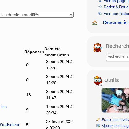
Voir sa page 
rechercher
Parler à Boud
Voir son histo
Retourner à l
Recherch
Dernière
Réponses
modification
3 mars 2024 à
0
15:28
3 mars 2024 à
Outils
0
15:28
3 mars 2024 à
18
11:47
 les
1 mars 2024 à
9
20:34
Écrire un nouvel a
28 février 2024
utilisateur
5
Ajouter une imag
à 00:09