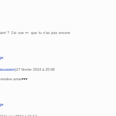
t ami ? J’ai vue 👀 que tu n’as pas encore
age
iscussion
)
27 février 2024 à 20:08
première amie♥♥♥
age