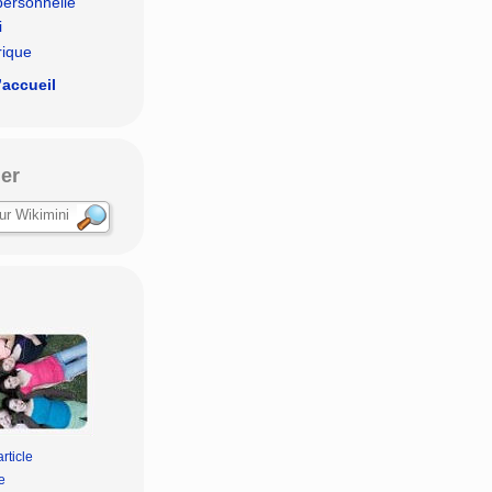
personnelle
i
rique
’accueil
er
rticle
e