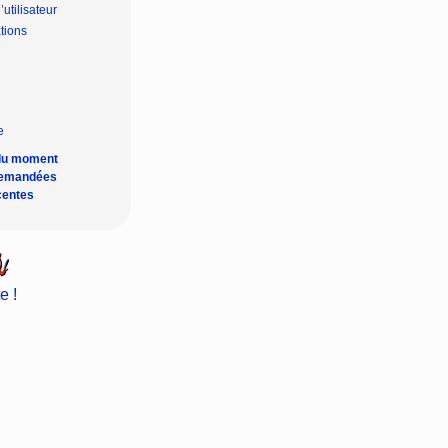
’utilisateur
tions
du moment
demandées
centes
e !