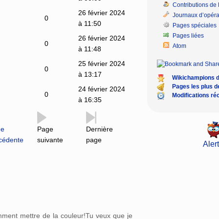
Contributions de l
26 février 2024
Journaux d’opéra
0
à 11:50
Pages spéciales
Pages liées
26 février 2024
0
Atom
à 11:48
25 février 2024
0
à 13:17
Wikichampions 
Pages les plus 
24 février 2024
0
Modifications ré
à 16:35
ge
Page
Dernière
cédente
suivante
page
Alert
omment mettre de la couleur!Tu veux que je