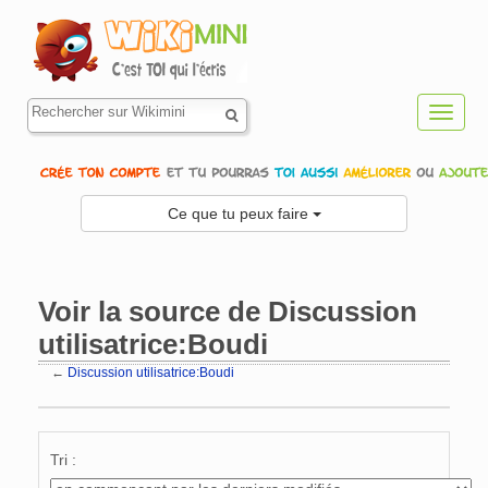
Toggl
navig
Ce que tu peux faire
Voir la source de Discussion
utilisatrice:Boudi
←
Discussion utilisatrice:Boudi
Aller à :
navigation
,
rechercher
Tri :