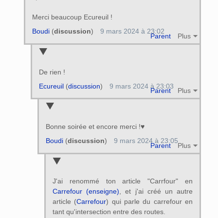
Merci beaucoup Ecureuil !
Boudi
(
discussion
)
9 mars 2024 à 23:02
Parent
Plus
De rien !
Ecureuil
(
discussion
)
9 mars 2024 à 23:03
Parent
Plus
Bonne soirée et encore merci !♥
Boudi
(
discussion
)
9 mars 2024 à 23:05
Parent
Plus
J'ai renommé ton article "Carrfour" en
Carrefour (enseigne)
, et j'ai créé un autre
article (
Carrefour
) qui parle du carrefour en
tant qu'intersection entre des routes.