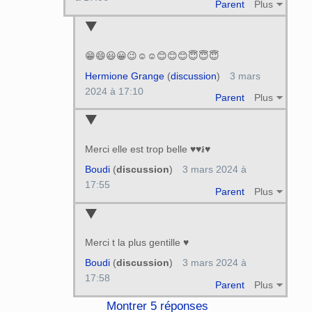
Parent
Plus
😁😄😃😀😉☺️☺️😊😊😊😇😇😇
Hermione Grange
(
discussion
)
3 mars
2024 à 17:10
Parent
Plus
Merci elle est trop belle ♥♥៛♥
Boudi
(
discussion
)
3 mars 2024 à
17:55
Parent
Plus
Merci t la plus gentille ♥
Boudi
(
discussion
)
3 mars 2024 à
17:58
Parent
Plus
Montrer 5 réponses