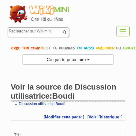
Toggl
navig
Ce que tu peux faire
Voir la source de Discussion
utilisatrice:Boudi
←
Discussion utilisatrice:Boudi
Aller à :
navigation
,
rechercher
[
Modifier cette page↑
]
[
Voir l’historique↑
]
Tri :