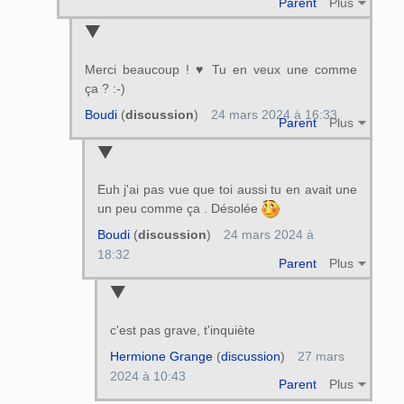
Parent
Plus
Merci beaucoup ! ♥ Tu en veux une comme
ça ? :-)
Boudi
(
discussion
)
24 mars 2024 à 16:33
Parent
Plus
Euh j'ai pas vue que toi aussi tu en avait une
un peu comme ça . Désolée
Boudi
(
discussion
)
24 mars 2024 à
18:32
Parent
Plus
c'est pas grave, t'inquiète
Hermione Grange
(
discussion
)
27 mars
2024 à 10:43
Parent
Plus