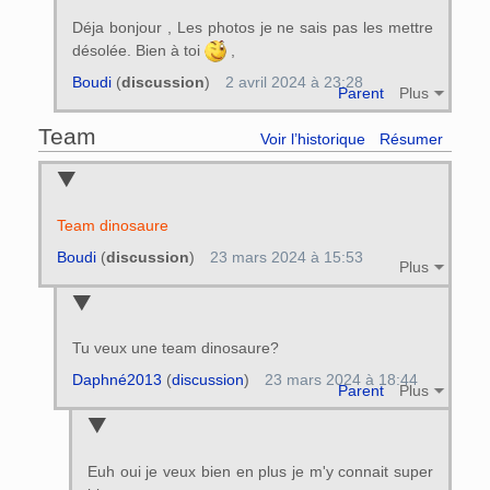
Déja bonjour , Les photos je ne sais pas les mettre
désolée. Bien à toi
,
Boudi
(
discussion
)
2 avril 2024 à 23:28
Parent
Plus
Team
Voir l’historique
Résumer
Team dinosaure
Boudi
(
discussion
)
23 mars 2024 à 15:53
Plus
Tu veux une team dinosaure?
Daphné2013
(
discussion
)
23 mars 2024 à 18:44
Parent
Plus
Euh oui je veux bien en plus je m'y connait super