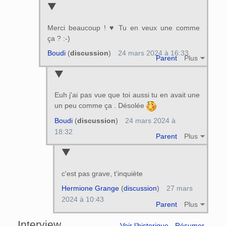
Merci beaucoup ! ♥ Tu en veux une comme
ça ? :-)
Boudi
(
discussion
)
24 mars 2024 à 16:33
Parent
Plus
Euh j'ai pas vue que toi aussi tu en avait une
un peu comme ça . Désolée
Boudi
(
discussion
)
24 mars 2024 à
18:32
Parent
Plus
c'est pas grave, t'inquiète
Hermione Grange
(
discussion
)
27 mars
2024 à 10:43
Parent
Plus
Interview
Voir l’historique
Résumer