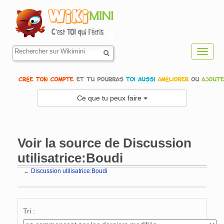
Toggl
navig
Ce que tu peux faire
Voir la source de Discussion
utilisatrice:Boudi
←
Discussion utilisatrice:Boudi
Aller à :
navigation
,
rechercher
Tri :