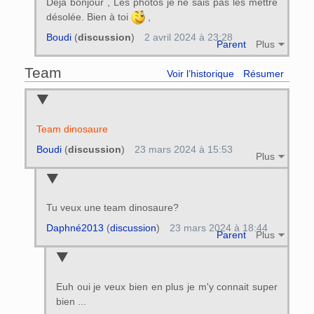
Déja bonjour , Les photos je ne sais pas les mettre
désolée. Bien à toi
,
Boudi
(
discussion
)
2 avril 2024 à 23:28
Parent
Plus
Team
Voir l’historique
Résumer
Team dinosaure
Boudi
(
discussion
)
23 mars 2024 à 15:53
Plus
Tu veux une team dinosaure?
Daphné2013
(
discussion
)
23 mars 2024 à 18:44
Parent
Plus
Euh oui je veux bien en plus je m'y connait super
bien ...