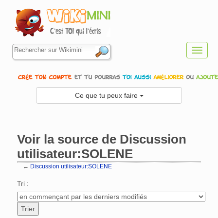
Toggl
navig
Ce que tu peux faire
Voir la source de Discussion
utilisateur:SOLENE
←
Discussion utilisateur:SOLENE
Aller à :
navigation
,
rechercher
Tri :