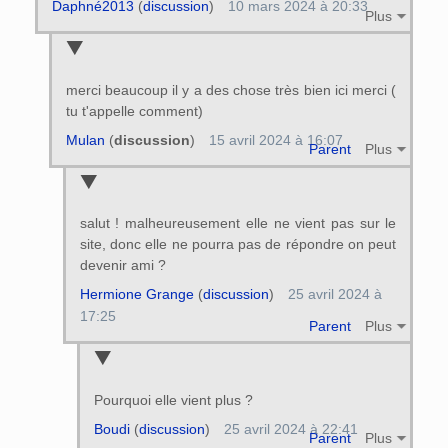
Daphné2013
(
discussion
)
10 mars 2024 à 20:33
Plus
merci beaucoup il y a des chose très bien ici merci (
tu t'appelle comment)
Mulan
(
discussion
)
15 avril 2024 à 16:07
Parent
Plus
salut ! malheureusement elle ne vient pas sur le
site, donc elle ne pourra pas de répondre on peut
devenir ami ?
Hermione Grange
(
discussion
)
25 avril 2024 à
17:25
Parent
Plus
Pourquoi elle vient plus ?
Boudi
(
discussion
)
25 avril 2024 à 22:41
Parent
Plus