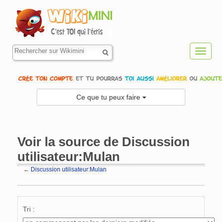
Toggl
navig
Ce que tu peux faire
Voir la source de Discussion
utilisateur:Mulan
←
Discussion utilisateur:Mulan
Aller à :
navigation
,
rechercher
Tri :