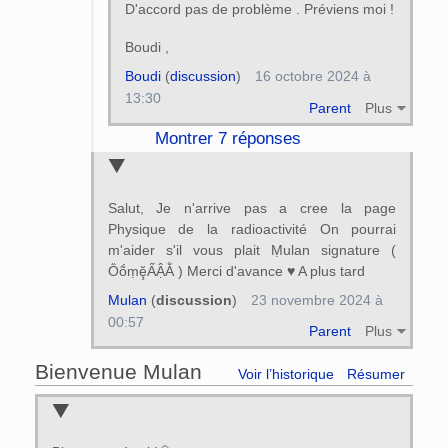
D'accord pas de problème . Préviens moi !
Boudi ,
Boudi
(
discussion
)
16 octobre 2024 à
13:30
Parent
Plus
Montrer 7 réponses
Salut, Je n'arrive pas a cree la page
Physique de la radioactivité On pourrai
m'aider s'il vous plait Ṃulan signature (
ṎṍṃḝẤẬẰ ) Merci d'avance ♥ A plus tard
Mulan
(
discussion
)
23 novembre 2024 à
00:57
Parent
Plus
Bienvenue Mulan
Voir l’historique
Résumer