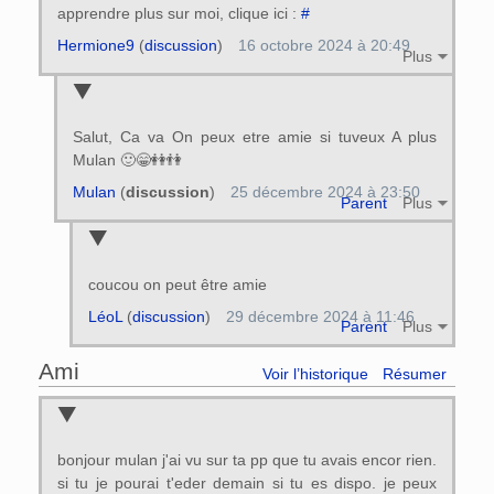
apprendre plus sur moi, clique ici :
#
Hermione9
(
discussion
)
16 octobre 2024 à 20:49
Plus
Salut, Ca va On peux etre amie si tuveux A plus
Mulan 🙂😁👭👫
Mulan
(
discussion
)
25 décembre 2024 à 23:50
Parent
Plus
coucou on peut être amie
LéoL
(
discussion
)
29 décembre 2024 à 11:46
Parent
Plus
Ami
Voir l’historique
Résumer
bonjour mulan j'ai vu sur ta pp que tu avais encor rien.
si tu je pourai t'eder demain si tu es dispo. je peux