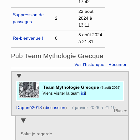
17:42
22 août
Suppression de
2
2024 à
passages
13:11
5 août 2024
Re-bienvenue !
0
à 21:31
Pub Team Mythologie Grecque
Voir l’historique
Résumer
Team Mythologie Grecque
(8 août 2026)
Viens visiter la team
ici
!
Daphné2013
(
discussion
)
7 janvier 2026 à 21:10
Plus
Salut je regarde