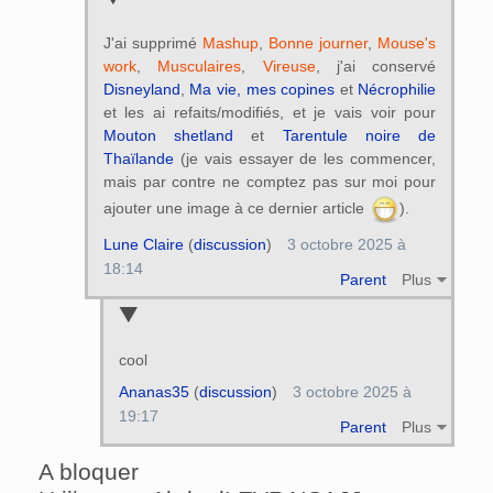
J'ai supprimé
Mashup
,
Bonne journer
,
Mouse's
work
,
Musculaires
,
Vireuse
, j'ai conservé
Disneyland
,
Ma vie, mes copines
et
Nécrophilie
et les ai refaits/modifiés, et je vais voir pour
Mouton shetland
et
Tarentule noire de
Thaïlande
(je vais essayer de les commencer,
mais par contre ne comptez pas sur moi pour
ajouter une image à ce dernier article
).
Lune Claire
(
discussion
)
3 octobre 2025 à
18:14
Parent
Plus
cool
Ananas35
(
discussion
)
3 octobre 2025 à
19:17
Parent
Plus
A bloquer