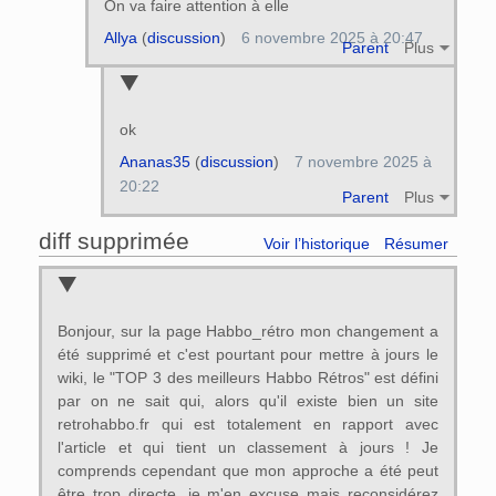
On va faire attention à elle
Allya
(
discussion
)
6 novembre 2025 à 20:47
Parent
Plus
ok
Ananas35
(
discussion
)
7 novembre 2025 à
20:22
Parent
Plus
diff supprimée
Voir l’historique
Résumer
Bonjour, sur la page Habbo_rétro mon changement a
été supprimé et c'est pourtant pour mettre à jours le
wiki, le "TOP 3 des meilleurs Habbo Rétros" est défini
par on ne sait qui, alors qu'il existe bien un site
retrohabbo.fr qui est totalement en rapport avec
l'article et qui tient un classement à jours ! Je
comprends cependant que mon approche a été peut
être trop directe, je m'en excuse mais reconsidérez