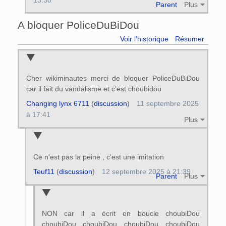
Parent
Plus
A bloquer PoliceDuBiDou
Voir l’historique
Résumer
Cher wikiminautes merci de bloquer PoliceDuBiDou
car il fait du vandalisme et c'est choubidou
Changing lynx 6711
(
discussion
)
11 septembre 2025
à 17:41
Plus
Ce n'est pas la peine , c'est une imitation
Teuf11
(
discussion
)
12 septembre 2025 à 21:39
Parent
Plus
NON car il a écrit en boucle choubiDou
choubiDou choubiDou choubiDou choubiDou