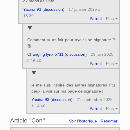
ok merci de l'info
Yacina 93
(
discussion
)
17 janvier 2025 à
18:30
Parent
Plus
Comment tu as fait pour avoir une signature ?
🥰
Changing lynx 6711
(
discussion
)
29 juin 2025
à 16:40
Parent
Plus
je me suis inspiré des autres signatures ! tu
peux la voir sur ma page de signature !
Yacina 93
(
discussion
)
21 septembre 2025
à 14:46
Parent
Plus
Article "Con"
Voir l’historique
Résumer