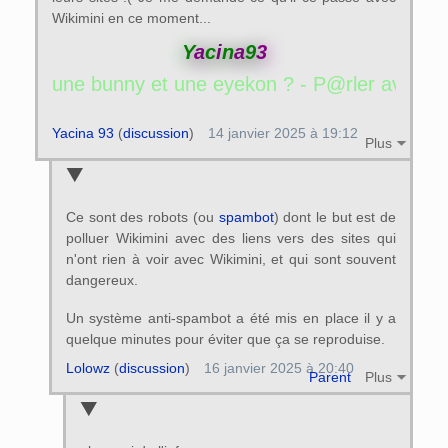
Wikimini en ce moment...
Y
a
c
i
n
a
9
3
une eyekon ? - P@rler avec une bunny et u
Yacina 93
(
discussion
)
14 janvier 2025 à 19:12
Plus
Ce sont des robots (ou
spambot
) dont le but est de
polluer Wikimini avec des liens vers des sites qui
n'ont rien à voir avec Wikimini, et qui sont souvent
dangereux.
Un système anti-spambot a été mis en place il y a
quelque minutes pour éviter que ça se reproduise.
Lolowz
(
discussion
)
16 janvier 2025 à 20:40
Parent
Plus