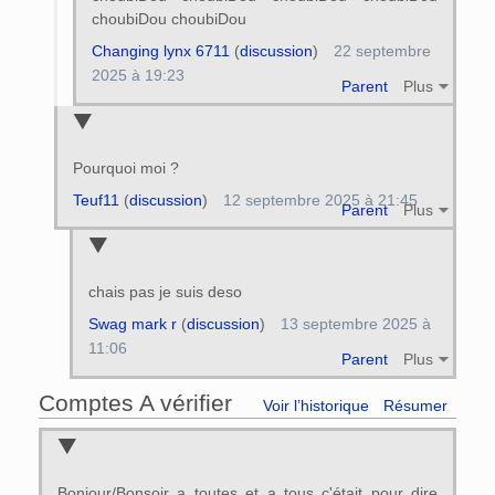
choubiDou choubiDou
Changing lynx 6711
(
discussion
)
22 septembre
2025 à 19:23
Parent
Plus
Pourquoi moi ?
Teuf11
(
discussion
)
12 septembre 2025 à 21:45
Parent
Plus
chais pas je suis deso
Swag mark r
(
discussion
)
13 septembre 2025 à
11:06
Parent
Plus
Comptes A vérifier
Voir l’historique
Résumer
Bonjour/Bonsoir a toutes et a tous c'était pour dire