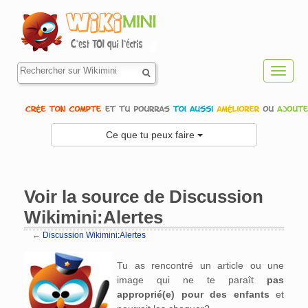
Toggl
navig
Ce que tu peux faire
Voir la source de Discussion
Wikimini:Alertes
←
Discussion Wikimini:Alertes
Aller à :
navigation
,
rechercher
Tu as rencontré un article ou une
image qui ne te paraît
pas
approprié(e) pour des enfants
et