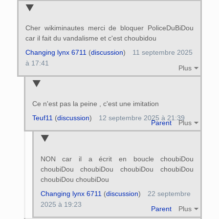
Cher wikiminautes merci de bloquer PoliceDuBiDou
car il fait du vandalisme et c'est choubidou
Changing lynx 6711
(
discussion
)
11 septembre 2025
à 17:41
Plus
Ce n'est pas la peine , c'est une imitation
Teuf11
(
discussion
)
12 septembre 2025 à 21:39
Parent
Plus
NON car il a écrit en boucle choubiDou
choubiDou choubiDou choubiDou choubiDou
choubiDou choubiDou
Changing lynx 6711
(
discussion
)
22 septembre
2025 à 19:23
Parent
Plus