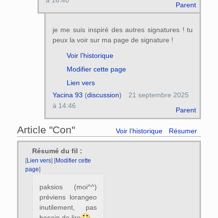
à 16:40
Parent
je me suis inspiré des autres signatures ! tu
peux la voir sur ma page de signature !
Voir l’historique
Modifier cette page
Lien vers
Yacina 93
(
discussion
)
21 septembre 2025
à 14:46
Parent
Article "Con"
Voir l’historique
Résumer
Résumé du fil :
[
Lien vers
] [
Modifier cette
page
]
paksios (moi^^)
préviens lorangeo
inutilement, pas
besoin de lire