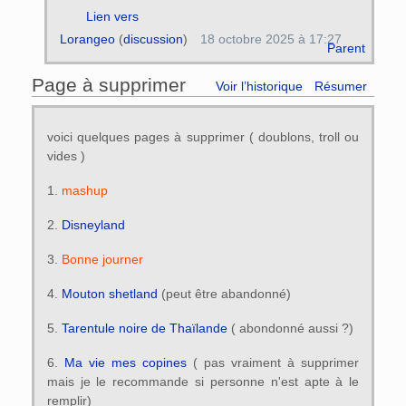
Lien vers
Lorangeo
(
discussion
)
18 octobre 2025 à 17:27
Parent
Page à supprimer
Voir l’historique
Résumer
voici quelques pages à supprimer ( doublons, troll ou
vides )
1.
mashup
2.
Disneyland
3.
Bonne journer
4.
Mouton shetland
(peut être abandonné)
5.
Tarentule noire de Thaïlande
( abondonné aussi ?)
6.
Ma vie mes copines
( pas vraiment à supprimer
mais je le recommande si personne n'est apte à le
remplir)