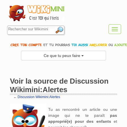
Toggl
navig
Ce que tu peux faire
Voir la source de Discussion
Wikimini:Alertes
←
Discussion Wikimini:Alertes
Aller à :
navigation
,
rechercher
Tu as rencontré un article ou une
image qui ne te paraît
pas
approprié(e) pour des enfants
et