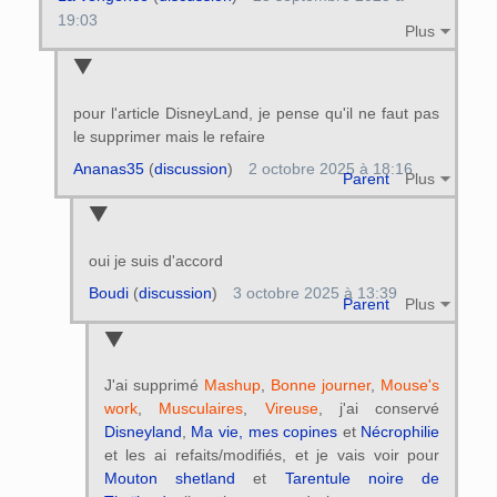
19:03
Plus
pour l'article DisneyLand, je pense qu'il ne faut pas
le supprimer mais le refaire
Ananas35
(
discussion
)
2 octobre 2025 à 18:16
Parent
Plus
oui je suis d'accord
Boudi
(
discussion
)
3 octobre 2025 à 13:39
Parent
Plus
J'ai supprimé
Mashup
,
Bonne journer
,
Mouse's
work
,
Musculaires
,
Vireuse
, j'ai conservé
Disneyland
,
Ma vie, mes copines
et
Nécrophilie
et les ai refaits/modifiés, et je vais voir pour
Mouton shetland
et
Tarentule noire de