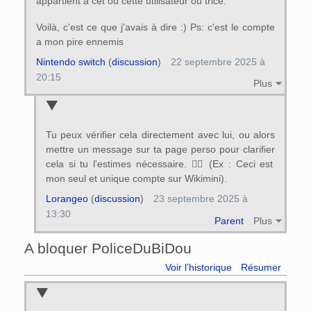
appartient à cet ou cette utilisateur ou trice.
Voilà, c'est ce que j'avais à dire :) Ps: c'est le compte
a mon pire ennemis
Nintendo switch
(
discussion
)
22 septembre 2025 à
20:15
Plus
Tu peux vérifier cela directement avec lui, ou alors
mettre un message sur ta page perso pour clarifier
cela si tu l'estimes nécessaire. 👍🏻 (Ex : Ceci est
mon seul et unique compte sur Wikimini).
Lorangeo
(
discussion
)
23 septembre 2025 à
13:30
Parent
Plus
A bloquer PoliceDuBiDou
Voir l’historique
Résumer