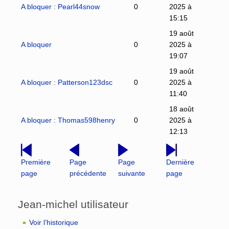
A bloquer : Pearl44snow
0
2025 à
15:15
19 août
A bloquer
0
2025 à
19:07
19 août
A bloquer : Patterson123dsc
0
2025 à
11:40
18 août
A bloquer : Thomas598henry
0
2025 à
12:13
Première
Page
Page
Dernière
page
précédente
suivante
page
Jean-michel utilisateur
Voir l’historique