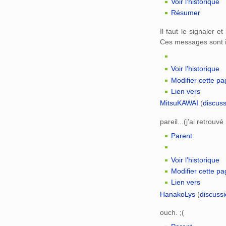
Voir l’historique
Résumer
Il faut le signaler e
Ces messages sont i
Voir l’historique
Modifier cette p
Lien vers
MitsuKAWAI
(
discus
pareil...(j'ai retrou
Parent
Voir l’historique
Modifier cette p
Lien vers
HanakoLys
(
discuss
ouch. ;(