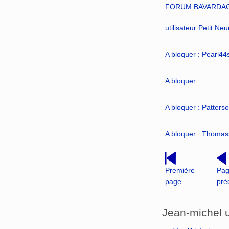
FORUM:BAVARDA
utilisateur Petit Ne
A bloquer : Pearl4
A bloquer
A bloquer : Patter
A bloquer : Thoma
Première
Pa
page
pré
Jean-michel u