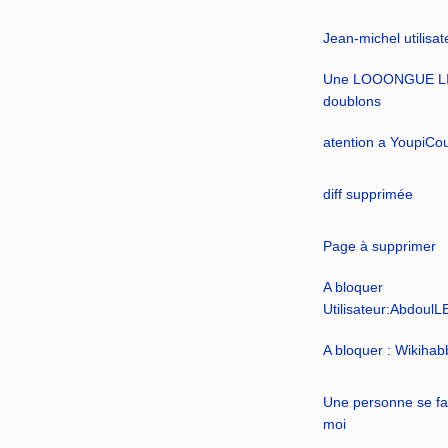
Jean-michel utilisat
Une LOOONGUE LIS
doublons
atention a YoupiCo
diff supprimée
Page à supprimer
A bloquer
Utilisateur:Abdoul
A bloquer : Wikihab
Une personne se fa
moi