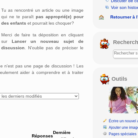
Discuter de c
rechercher
Voir son histo
Tu as rencontré un article ou une image
qui ne te paraît
pas approprié(e) pour
Retourner à l
des enfants
et pourrait les choquer?
Merci de faire ta déposition en cliquant
sur
Lancer un nouveau sujet de
Recherch
discussion
. N'oublie pas de préciser le
age n'est pas une page de discussion ! Les
eulement aider à comprendre et à traiter
Outils
Écrire un nouvel a
Ajouter une imag
Dernière
Pages spéciales
Réponses