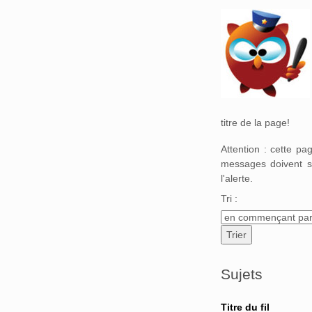
Aller à :
navigation
,
titre de la page!
Attention : cette p
messages doivent s
l'alerte.
Tri :
Sujets
Titre du fil