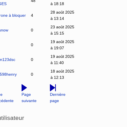
48
GES
à 18:18
28 août 2025
urone à bloquer
4
à 13:14
23 août 2025
4snow
0
à 15:15
19 août 2025
0
à 19:07
19 août 2025
son123dsc
0
à 11:40
18 août 2025
s598henry
0
à 12:13
ge
Page
Dernière
cédente
suivante
page
tilisateur