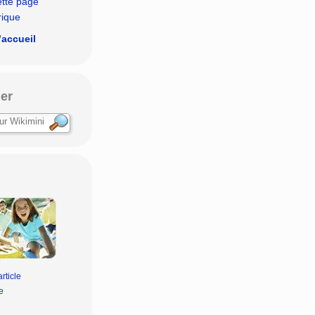
ette page
rique
’accueil
er
rticle
e