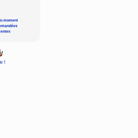
du moment
demandées
centes
e !