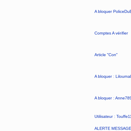
A bloquer PoliceDu
Comptes A vérifier
Article "Con"
A bloquer : Lilouma
A bloquer : Anne78
Utilisateur : Touffe
ALERTE MESSAGE