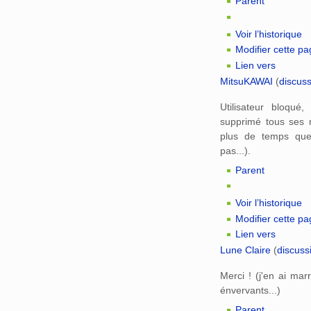
Parent
Voir l’historique
Modifier cette p
Lien vers
MitsuKAWAI
(
discus
Utilisateur bloqué
supprimé tous ses 
plus de temps que 
pas...).
Parent
Voir l’historique
Modifier cette p
Lien vers
Lune Claire
(
discuss
Merci ! (j'en ai mar
énvervants...)
Parent