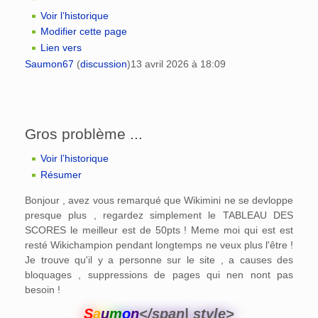
Voir l’historique
Modifier cette page
Lien vers
Saumon67
(
discussion
)
13 avril 2026 à 18:09
Gros problème ...
Voir l’historique
Résumer
Bonjour , avez vous remarqué que Wikimini ne se devloppe
presque plus , regardez simplement le TABLEAU DES
SCORES le meilleur est de 50pts ! Meme moi qui est est
resté Wikichampion pendant longtemps ne veux plus l'être !
Je trouve qu'il y a personne sur le site , a causes des
bloquages , suppressions de pages qui nen nont pas
besoin !
S
a
u
m
o
n
</span| style>