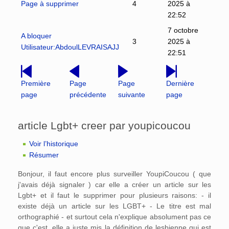
Page à supprimer
4
2025 à
22:52
7 octobre
A bloquer
3
2025 à
Utilisateur:AbdoulLEVRAISAJJ
22:51
Première
Page
Page
Dernière
page
précédente
suivante
page
article Lgbt+ creer par youpicoucou
Voir l’historique
Résumer
Bonjour, il faut encore plus surveiller YoupiCoucou ( que
j'avais déjà signaler ) car elle a créer un article sur les
Lgbt+ et il faut le supprimer pour plusieurs raisons: - il
existe déjà un article sur les LGBT+ - Le titre est mal
orthographié - et surtout cela n'explique absolument pas ce
que c'est, elle a juste mis la définition de lesbienne qui est