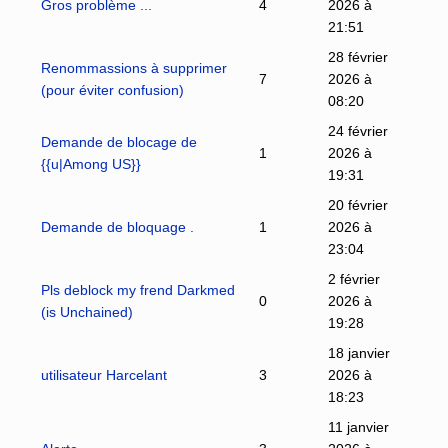
Gros problème ...
4
2026 à
21:51
28 février
Renommassions à supprimer
7
2026 à
(pour éviter confusion)
08:20
24 février
Demande de blocage de
1
2026 à
{{u|Among US}}
19:31
20 février
Demande de bloquage .
1
2026 à
23:04
2 février
Pls deblock my frend Darkmed
0
2026 à
(is Unchained)
19:28
18 janvier
utilisateur Harcelant
3
2026 à
18:23
11 janvier