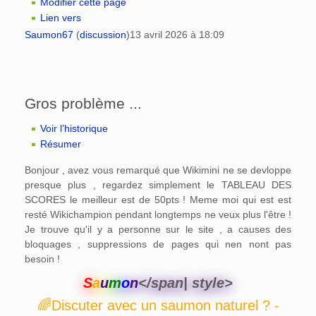
Modifier cette page
Lien vers
Saumon67
(
discussion
)
13 avril 2026 à 18:09
Gros problème ...
Voir l’historique
Résumer
Bonjour , avez vous remarqué que Wikimini ne se devloppe
presque plus , regardez simplement le TABLEAU DES
SCORES le meilleur est de 50pts ! Meme moi qui est est
resté Wikichampion pendant longtemps ne veux plus l'être !
Je trouve qu'il y a personne sur le site , a causes des
bloquages , suppressions de pages qui nen nont pas
besoin !
S
a
u
m
o
n
</span| style>
🌈Discuter avec un saumon naturel ? -