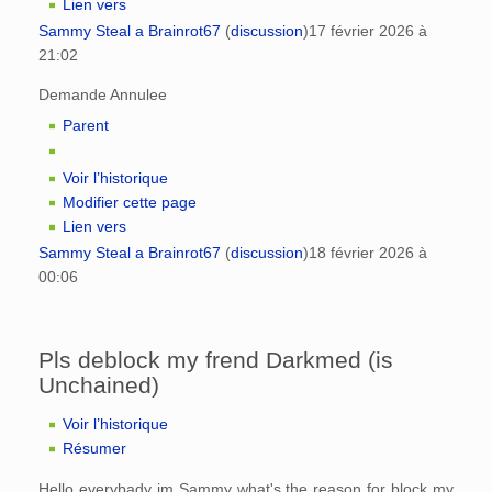
Lien vers
Sammy Steal a Brainrot67
(
discussion
)
17 février 2026 à
21:02
Demande Annulee
Parent
Voir l’historique
Modifier cette page
Lien vers
Sammy Steal a Brainrot67
(
discussion
)
18 février 2026 à
00:06
Pls deblock my frend Darkmed (is
Unchained)
Voir l’historique
Résumer
Hello everybady im Sammy what's the reason for block my