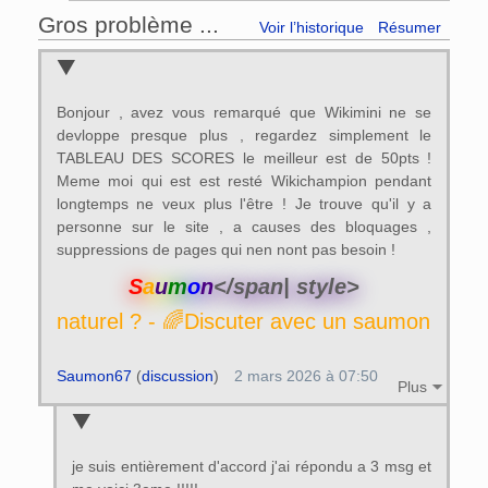
Gros problème ...
Voir l’historique
Résumer
Bonjour , avez vous remarqué que Wikimini ne se
devloppe presque plus , regardez simplement le
TABLEAU DES SCORES le meilleur est de 50pts !
Meme moi qui est est resté Wikichampion pendant
longtemps ne veux plus l'être ! Je trouve qu'il y a
personne sur le site , a causes des bloquages ,
suppressions de pages qui nen nont pas besoin !
S
a
u
m
o
n
</span| style>
- 🌈Discuter avec un saumon naturel ? - 🌈D
Saumon67
(
discussion
)
2 mars 2026 à 07:50
Plus
je suis entièrement d'accord j'ai répondu a 3 msg et