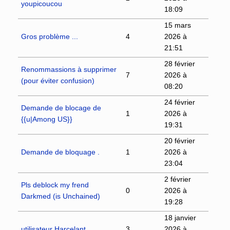
youpicoucou
18:09
15 mars
Gros problème ...
4
2026 à
21:51
28 février
Renommassions à supprimer
7
2026 à
(pour éviter confusion)
08:20
24 février
Demande de blocage de
1
2026 à
{{u|Among US}}
19:31
20 février
Demande de bloquage .
1
2026 à
23:04
2 février
Pls deblock my frend
0
2026 à
Darkmed (is Unchained)
19:28
18 janvier
utilisateur Harcelant
3
2026 à