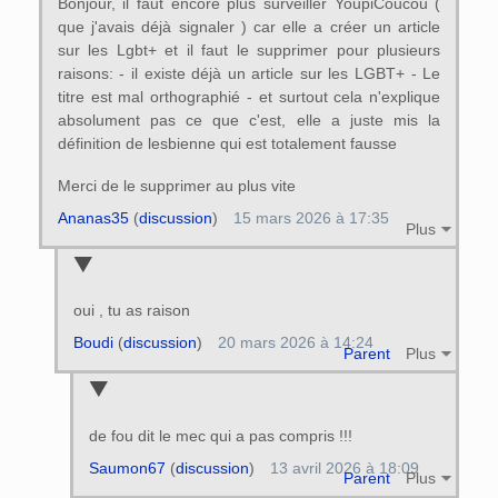
Bonjour, il faut encore plus surveiller YoupiCoucou (
que j'avais déjà signaler ) car elle a créer un article
sur les Lgbt+ et il faut le supprimer pour plusieurs
raisons: - il existe déjà un article sur les LGBT+ - Le
titre est mal orthographié - et surtout cela n'explique
absolument pas ce que c'est, elle a juste mis la
définition de lesbienne qui est totalement fausse
Merci de le supprimer au plus vite
Ananas35
(
discussion
)
15 mars 2026 à 17:35
Plus
oui , tu as raison
Boudi
(
discussion
)
20 mars 2026 à 14:24
Parent
Plus
de fou dit le mec qui a pas compris !!!
Saumon67
(
discussion
)
13 avril 2026 à 18:09
Parent
Plus