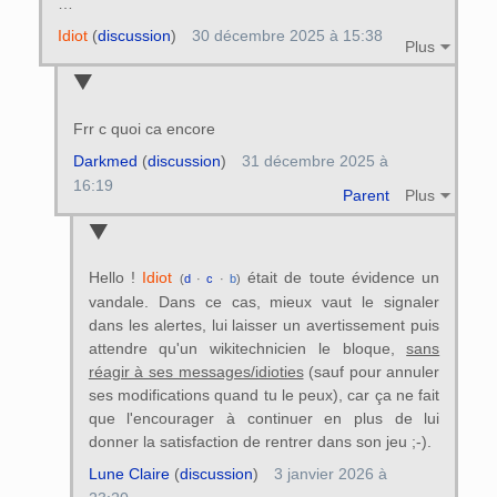
…
Idiot
(
discussion
)
30 décembre 2025 à 15:38
Plus
Frr c quoi ca encore
Darkmed
(
discussion
)
31 décembre 2025 à
16:19
Parent
Plus
Hello !
Idiot
était de toute évidence un
(
d
·
c
·
b
)
vandale. Dans ce cas, mieux vaut le signaler
dans les alertes, lui laisser un avertissement puis
attendre qu'un wikitechnicien le bloque,
sans
réagir à ses messages/idioties
(sauf pour annuler
ses modifications quand tu le peux), car ça ne fait
que l'encourager à continuer en plus de lui
donner la satisfaction de rentrer dans son jeu ;-).
Lune Claire
(
discussion
)
3 janvier 2026 à