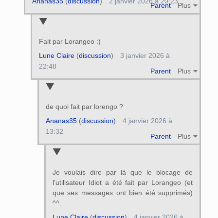
Ananas35
(
discussion
)
2 janvier 2026 à 20:23
Parent
Plus
Fait par Lorangeo :)
Lune Claire
(
discussion
)
3 janvier 2026 à
22:48
Parent
Plus
de quoi fait par lorengo ?
Ananas35
(
discussion
)
4 janvier 2026 à
13:32
Parent
Plus
Je voulais dire par là que le blocage de
l'utilisateur Idiot a été fait par Lorangeo (et
que ses messages ont bien été supprimés)
^^.
Lune Claire
(
discussion
)
4 janvier 2026 à