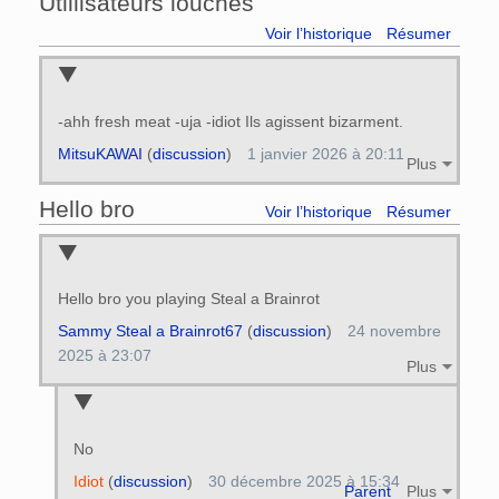
Utlilisateurs louches
Voir l’historique
Résumer
-ahh fresh meat -uja -idiot Ils agissent bizarment.
MitsuKAWAI
(
discussion
)
1 janvier 2026 à 20:11
Plus
Hello bro
Voir l’historique
Résumer
Hello bro you playing Steal a Brainrot
Sammy Steal a Brainrot67
(
discussion
)
24 novembre
2025 à 23:07
Plus
No
Idiot
(
discussion
)
30 décembre 2025 à 15:34
Parent
Plus