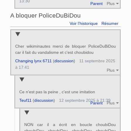
13:30
Parent
Plus
A bloquer PoliceDuBiDou
Voir l’historique
Résumer
Cher wikiminautes merci de bloquer PoliceDuBiDou
car il fait du vandalisme et c'est choubidou
Changing lynx 6711
(
discussion
)
11 septembre 2025
à 17:41
Plus
Ce n'est pas la peine , c'est une imitation
Teuf11
(
discussion
)
12 septembre 2025 à 21:39
Parent
Plus
NON car il a écrit en boucle choubiDou
choubiDou choubiDou choubiDou choubiDou