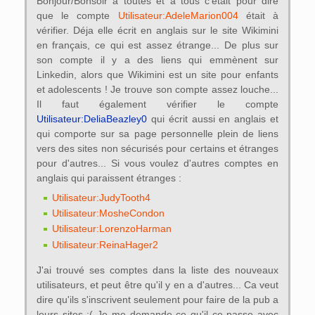
Bonjour/Bonsoir a toutes et a tous c'était pour dire
que le compte
Utilisateur:AdeleMarion004
était à
vérifier. Déja elle écrit en anglais sur le site Wikimini
en français, ce qui est assez étrange... De plus sur
son compte il y a des liens qui emmènent sur
Linkedin, alors que Wikimini est un site pour enfants
et adolescents ! Je trouve son compte assez louche...
Il faut également vérifier le compte
Utilisateur:DeliaBeazley0
qui écrit aussi en anglais et
qui comporte sur sa page personnelle plein de liens
vers des sites non sécurisés pour certains et étranges
pour d'autres... Si vous voulez d'autres comptes en
anglais qui paraissent étranges :
Utilisateur:JudyTooth4
Utilisateur:MosheCondon
Utilisateur:LorenzoHarman
Utilisateur:ReinaHager2
J'ai trouvé ses comptes dans la liste des nouveaux
utilisateurs, et peut être qu'il y en a d'autres... Ca veut
dire qu'ils s'inscrivent seulement pour faire de la pub a
leurs sites :( Je me demande ce qu'il ce passe avec