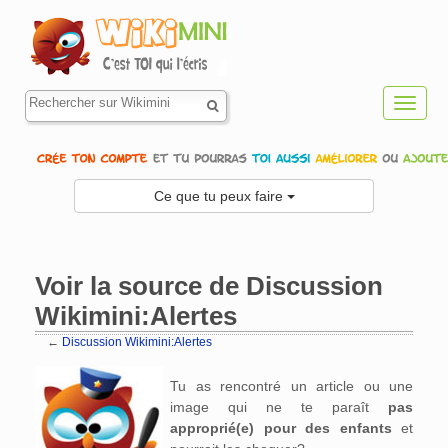
Toggl
navig
Ce que tu peux faire
Voir la source de Discussion
Wikimini:Alertes
←
Discussion Wikimini:Alertes
Aller à :
navigation
,
rechercher
Tu as rencontré un article ou une
image qui ne te paraît
pas
approprié(e) pour des enfants
et