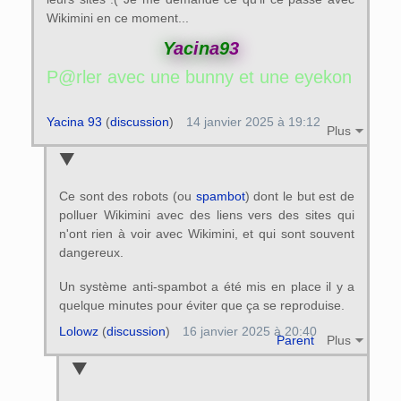
Wikimini en ce moment...
Y
a
c
i
n
a
9
3
P@rler avec une bunny et une eyekon ? -
Yacina 93
(
discussion
)
14 janvier 2025 à 19:12
Plus
Ce sont des robots (ou
spambot
) dont le but est de
polluer Wikimini avec des liens vers des sites qui
n'ont rien à voir avec Wikimini, et qui sont souvent
dangereux.
Un système anti-spambot a été mis en place il y a
quelque minutes pour éviter que ça se reproduise.
Lolowz
(
discussion
)
16 janvier 2025 à 20:40
Parent
Plus