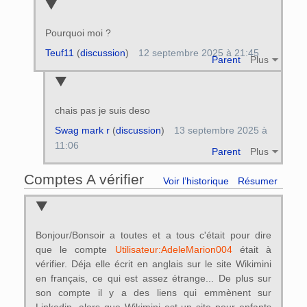
Pourquoi moi ?
Teuf11
(
discussion
)
12 septembre 2025 à 21:45
Parent
Plus
chais pas je suis deso
Swag mark r
(
discussion
)
13 septembre 2025 à
11:06
Parent
Plus
Comptes A vérifier
Voir l’historique
Résumer
Bonjour/Bonsoir a toutes et a tous c'était pour dire
que le compte
Utilisateur:AdeleMarion004
était à
vérifier. Déja elle écrit en anglais sur le site Wikimini
en français, ce qui est assez étrange... De plus sur
son compte il y a des liens qui emmènent sur
Linkedin, alors que Wikimini est un site pour enfants