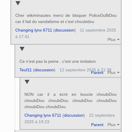
Cher wikiminautes merci de bloquer PoliceDuBiDou
car il fait du vandalisme et c'est choubidou
Changing lynx 6711
(
discussion
)
11 septembre 2025
à 17:41
Plus
Ce n'est pas la peine , c'est une imitation
Teuf11
(
discussion
)
12 septembre 2025 à 21:39
Parent
Plus
NON car il a écrit en boucle choubiDou
choubiDou choubiDou choubiDou choubiDou
choubiDou choubiDou
Changing lynx 6711
(
discussion
)
22 septembre
2025 à 19:23
Parent
Plus