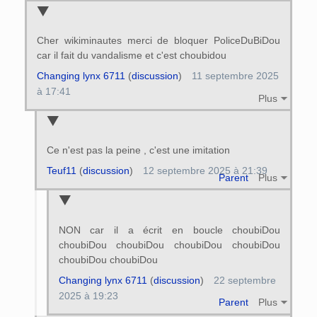
Cher wikiminautes merci de bloquer PoliceDuBiDou
car il fait du vandalisme et c'est choubidou
Changing lynx 6711
(
discussion
)
11 septembre 2025
à 17:41
Plus
Ce n'est pas la peine , c'est une imitation
Teuf11
(
discussion
)
12 septembre 2025 à 21:39
Parent
Plus
NON car il a écrit en boucle choubiDou
choubiDou choubiDou choubiDou choubiDou
choubiDou choubiDou
Changing lynx 6711
(
discussion
)
22 septembre
2025 à 19:23
Parent
Plus