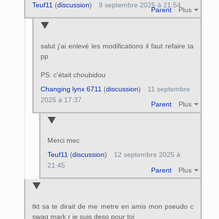
Teuf11
(
discussion
)
9 septembre 2025 à 21:54
Parent
Plus
salut j'ai enlevé les modifications il faut refaire ta
pp
PS: c'était choubidou
Changing lynx 6711
(
discussion
)
11 septembre
2025 à 17:37
Parent
Plus
Merci mec
Teuf11
(
discussion
)
12 septembre 2025 à
21:45
Parent
Plus
tkt sa te dirait de me metre en amis mon pseudo c
swag mark r je suis deso pour toi