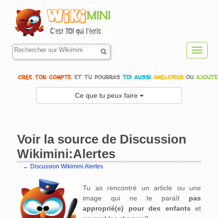
Toggl
navig
Ce que tu peux faire
Voir la source de Discussion
Wikimini:Alertes
←
Discussion Wikimini:Alertes
Aller à :
navigation
,
rechercher
Tu as rencontré un article ou une
image qui ne te paraît
pas
approprié(e) pour des enfants
et