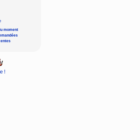
du moment
demandées
centes
e !