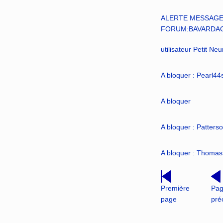
ALERTE MESSAGE
FORUM:BAVARDA
utilisateur Petit Ne
A bloquer : Pearl4
A bloquer
A bloquer : Patter
A bloquer : Thoma
Première
Pa
page
pré