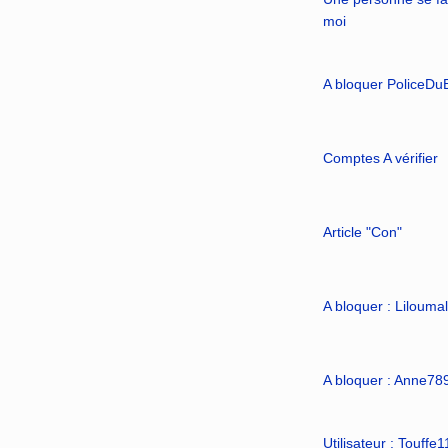
moi
A bloquer PoliceDu
Comptes A vérifier
Article "Con"
A bloquer : Lilouma
A bloquer : Anne78
Utilisateur : Touffe