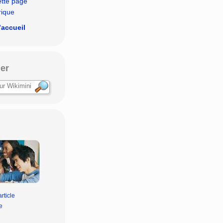
ette page
rique
’accueil
er
rticle
e