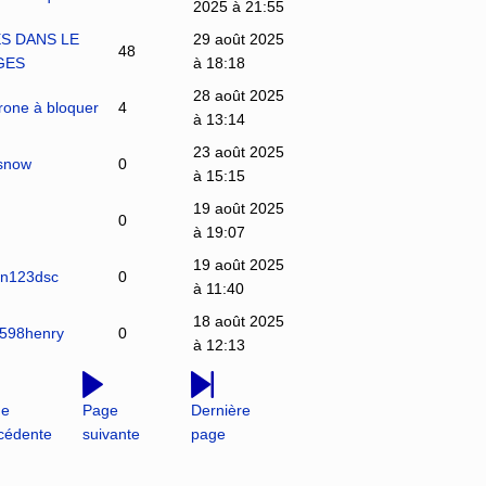
2025 à 21:55
S DANS LE
29 août 2025
48
GES
à 18:18
28 août 2025
urone à bloquer
4
à 13:14
23 août 2025
4snow
0
à 15:15
19 août 2025
0
à 19:07
19 août 2025
son123dsc
0
à 11:40
18 août 2025
s598henry
0
à 12:13
ge
Page
Dernière
cédente
suivante
page