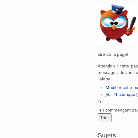
Aller à :
navigation
,
titre de la page!
Attention : cette p
messages doivent s
l'alerte.
[
Modifier cette p
[
Voir l’historique↑
Tri :
Sujets