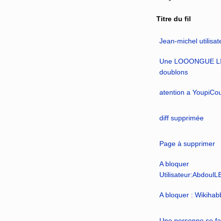
Titre du fil
Jean-michel utilisat
Une LOOONGUE LIS
doublons
atention a YoupiCo
diff supprimée
Page à supprimer
A bloquer
Utilisateur:Abdoul
A bloquer : Wikihab
Une personne se fa