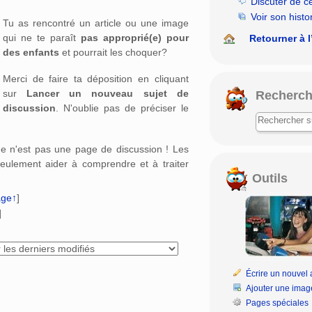
Discuter de c
rechercher
Voir son histo
Tu as rencontré un article ou une image
qui ne te paraît
pas approprié(e) pour
Retourner à l
des enfants
et pourrait les choquer?
Merci de faire ta déposition en cliquant
sur
Lancer un nouveau sujet de
Recherch
discussion
. N'oublie pas de préciser le
age n'est pas une page de discussion ! Les
eulement aider à comprendre et à traiter
Outils
age↑
]
]
Écrire un nouvel a
Ajouter une imag
Pages spéciales