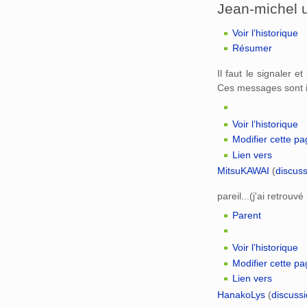
Jean-michel u
Voir l’historique
Résumer
Il faut le signaler e
Ces messages sont i
Voir l’historique
Modifier cette p
Lien vers
MitsuKAWAI
(
discus
pareil...(j'ai retrou
Parent
Voir l’historique
Modifier cette p
Lien vers
HanakoLys
(
discuss