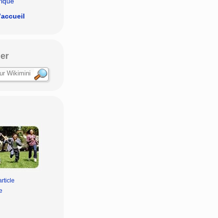
rique
’accueil
er
rticle
e