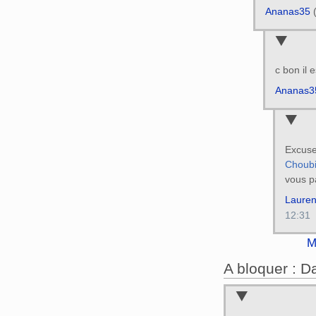
Ananas35
c bon il 
Ananas3
Excu
Choub
vous p
Lauren
12:31
M
A bloquer : 