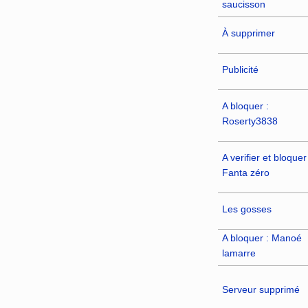
saucisson‎
À supprimer
Publicité
A bloquer :
Roserty3838
A verifier et bloquer 
Fanta zéro
Les gosses
A bloquer : Manoé
lamarre‎
Serveur supprimé