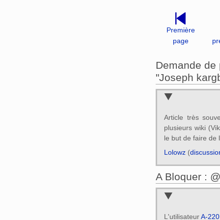
Première
page
pr
Demande de pr
"Joseph karg
Article très sou
plusieurs wiki (V
le but de faire de 
Lolowz
(
discussio
A Bloquer : 
L'utilisateur
A-220