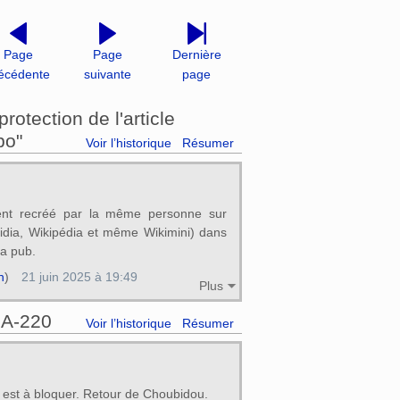
Page
Page
Dernière
écédente
suivante
page
otection de l'article
bo"
Voir l’historique
Résumer
vent recréé par la même personne sur
ikidia, Wikipédia et même Wikimini) dans
la pub.
n
)
21 juin 2025 à 19:49
Plus
@A-220
Voir l’historique
Résumer
est à bloquer. Retour de Choubidou.