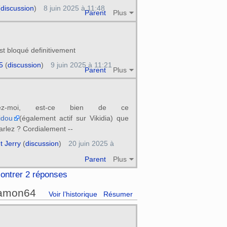
(
discussion
)
8 juin 2025 à 11:48
Parent
Plus
est bloqué definitivement
5
(
discussion
)
9 juin 2025 à 11:21
Parent
Plus
sez-moi, est-ce bien de ce
idou
(également actif sur Vikidia) que
arlez ? Cordialement --
t Jerry
(
discussion
)
20 juin 2025 à
Parent
Plus
ontrer 2 réponses
Damon64
Voir l’historique
Résumer