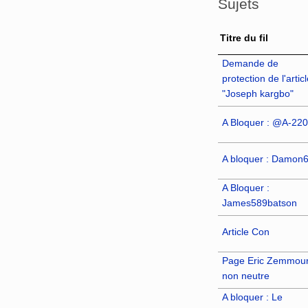
Sujets
Titre du fil
Demande de
protection de l'articl
"Joseph kargbo"
A Bloquer : @A-220
A bloquer : Damon
A Bloquer :
James589batson
Article Con
Page Eric Zemmour
non neutre
A bloquer : Le