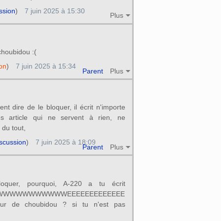
ssion
)
7 juin 2025 à 15:30
Plus
choubidou :(
on
)
7 juin 2025 à 15:34
Parent
Plus
ment dire de le bloquer, il écrit n'importe
es article qui ne servent à rien, ne
 du tout,
scussion
)
7 juin 2025 à 18:09
Parent
Plus
loquer, pourquoi, A-220 a tu écrit
WWWWWWWWWWEEEEEEEEEEEEE
ur de choubidou ? si tu n'est pas