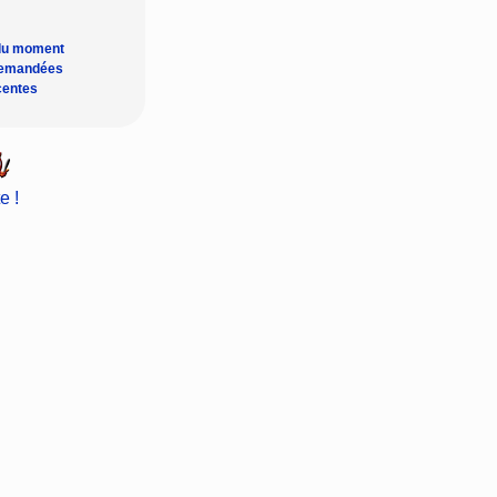
du moment
demandées
centes
e !