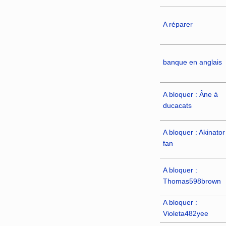
A réparer
banque en anglais
A bloquer : Âne à
ducacats
A bloquer : Akinator
fan
A bloquer :
Thomas598brown
A bloquer :
Violeta482yee