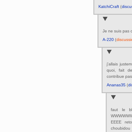
KatchiCraft
(
discu
Je ne suis pas 
A-220
(
discussi
j'allais juste
quoi, fait d
contribue pas
Ananas35
(
di
faut le b
WWWWWW
EEEE reto
choubidou