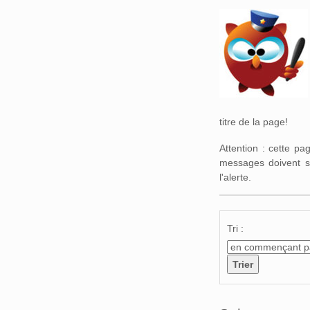
Aller à :
navigation
,
titre de la page!
Attention : cette p
messages doivent s
l'alerte.
Tri :