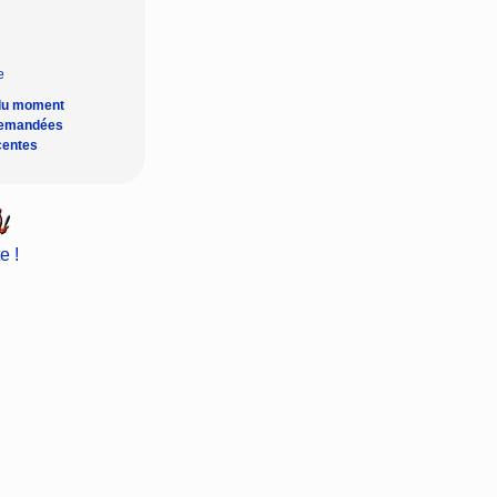
du moment
demandées
centes
e !