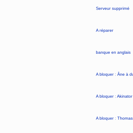
Serveur supprimé
A réparer
banque en anglais
A bloquer : Âne à d
A bloquer : Akinator
A bloquer : Thoma