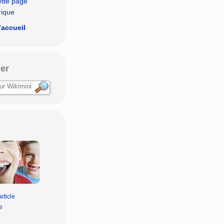
ette page
rique
’accueil
er
rticle
e