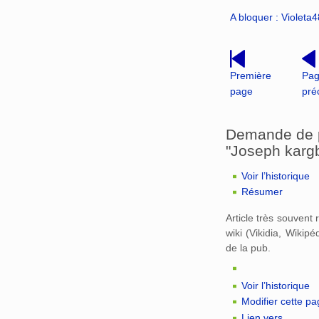
A bloquer : Violeta
Première
Pa
page
pré
Demande de pr
"Joseph karg
Voir l’historique
Résumer
Article très souvent
wiki (Vikidia, Wikip
de la pub.
Voir l’historique
Modifier cette p
Lien vers