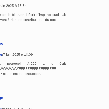
juin 2025 à 15:34
e de le bloquer, il écrit n'importe quoi, fait
rvent à rien, ne contribue pas du tout,
age
on
)
7 juin 2025 à 18:09
r, pourquoi, A-220 a tu écrit
WWWWWEEEEEEEEEEEEEEEEE
? si tu n'est pas choubidou
age
on
)
8 juin 2025 à 11:48