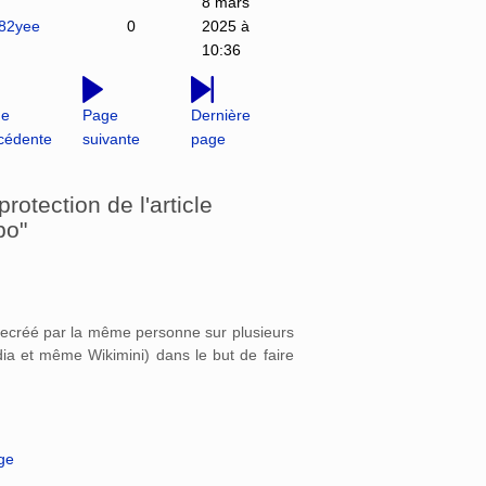
8 mars
482yee
0
2025 à
10:36
ge
Page
Dernière
cédente
suivante
page
otection de l'article
bo"
 recréé par la même personne sur plusieurs
édia et même Wikimini) dans le but de faire
age