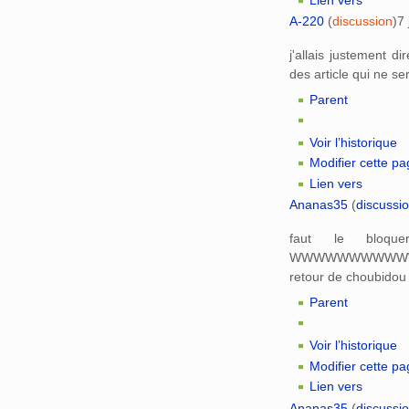
A-220
(
discussion
)
7 
j'allais justement dir
des article qui ne se
Parent
Voir l’historique
Modifier cette p
Lien vers
Ananas35
(
discussi
faut le bloque
WWWWWWWWWWW
retour de choubidou 
Parent
Voir l’historique
Modifier cette p
Lien vers
Ananas35
(
discussi