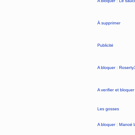
A bloquer : Le sauci
À supprimer
Publicité
A bloquer : Rosert
A verifier et bloque
Les gosses
A bloquer : Manoé l