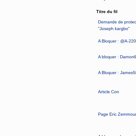
Titre du fil
Demande de protecti
"Joseph kargbo"
A Bloquer : @A-220
A bloquer : Damon
A Bloquer : James
Article Con
Page Eric Zemmour