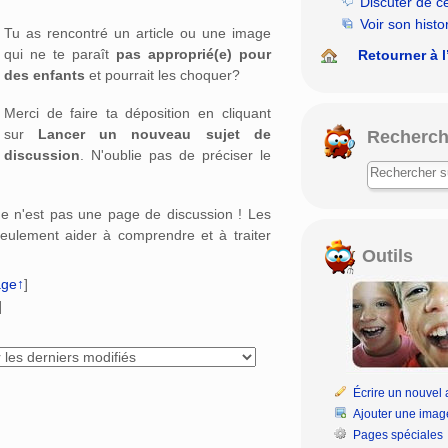
Discuter de c
rechercher
Voir son histo
Tu as rencontré un article ou une image
qui ne te paraît
pas approprié(e) pour
Retourner à l
des enfants
et pourrait les choquer?
Merci de faire ta déposition en cliquant
sur
Lancer un nouveau sujet de
Recherch
discussion
. N'oublie pas de préciser le
age n'est pas une page de discussion ! Les
eulement aider à comprendre et à traiter
Outils
age↑
]
]
Écrire un nouvel a
Ajouter une imag
Pages spéciales