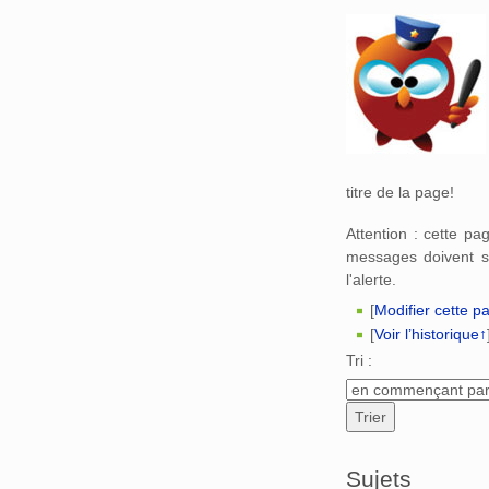
Aller à :
navigation
,
titre de la page!
Attention : cette p
messages doivent s
l'alerte.
[
Modifier cette p
[
Voir l’historique↑
Tri :
Sujets