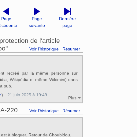
Page
Page
Dernière
écédente
suivante
page
otection de l'article
bo"
Voir l’historique
Résumer
vent recréé par la même personne sur
ikidia, Wikipédia et même Wikimini) dans
la pub.
n
)
21 juin 2025 à 19:49
Plus
@A-220
Voir l’historique
Résumer
est à bloquer. Retour de Choubidou.