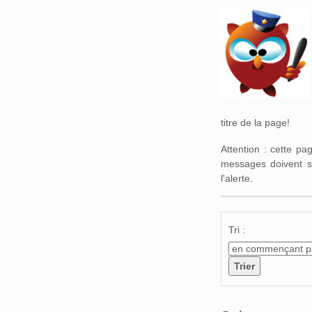
Aller à :
navigation
,
titre de la page!
Attention : cette p
messages doivent s
l'alerte.
Tri :