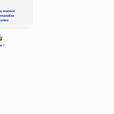
du moment
demandées
centes
e !