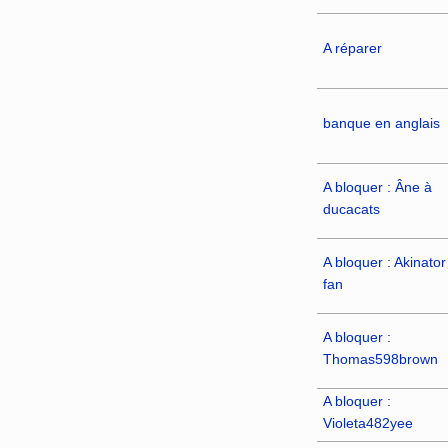
A réparer
banque en anglais
A bloquer : Âne à
ducacats
A bloquer : Akinator
fan
A bloquer :
Thomas598brown
A bloquer :
Violeta482yee