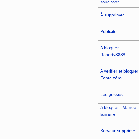
saucisson‎
À supprimer
Publicité
A bloquer :
Roserty3838
A verifier et bloquer 
Fanta zéro
Les gosses
A bloquer : Manoé
lamarre‎
Serveur supprimé