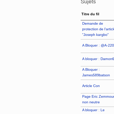
Sujets
Titre du fil
Demande de
protection de l'articl
"Joseph kargbo"
A Bloquer : @A-220
A bloquer : Damon
A Bloquer :
James589batson
Article Con
Page Eric Zemmour
non neutre
A bloquer : Le