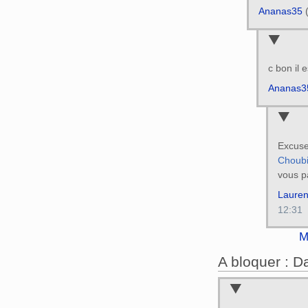
Ananas35
c bon il 
Ananas3
Excu
Choub
vous p
Lauren
12:31
M
A bloquer : 