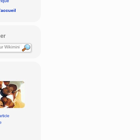
rique
’accueil
er
rticle
e