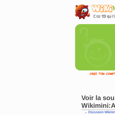
Voir la so
Wikimini:A
←
Discussion Wikimin