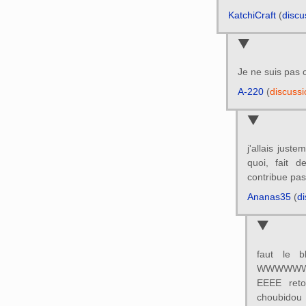
KatchiCraft
(
discu
Je ne suis pas 
A-220
(
discussi
j'allais juste
quoi, fait d
contribue pas
Ananas35
(
di
faut le b
WWWWWW
EEEE reto
choubidou