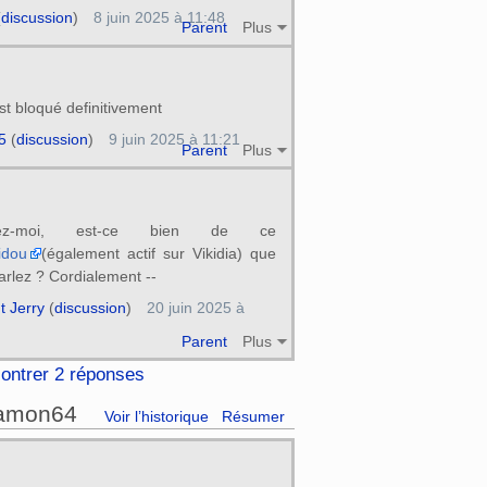
(
discussion
)
8 juin 2025 à 11:48
Parent
Plus
est bloqué definitivement
5
(
discussion
)
9 juin 2025 à 11:21
Parent
Plus
sez-moi, est-ce bien de ce
idou
(également actif sur Vikidia) que
arlez ? Cordialement --
t Jerry
(
discussion
)
20 juin 2025 à
Parent
Plus
ontrer 2 réponses
Damon64
Voir l’historique
Résumer