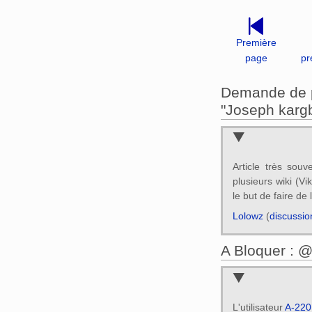
Première
page
pr
Demande de pr
"Joseph karg
Article très sou
plusieurs wiki (V
le but de faire de 
Lolowz
(
discussio
A Bloquer : 
L'utilisateur
A-220