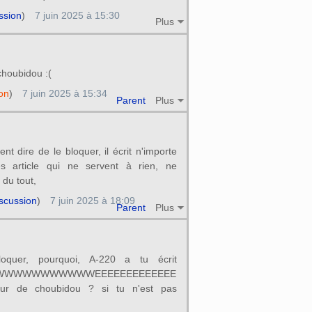
ssion
)
7 juin 2025 à 15:30
Plus
choubidou :(
on
)
7 juin 2025 à 15:34
Parent
Plus
ment dire de le bloquer, il écrit n'importe
es article qui ne servent à rien, ne
 du tout,
scussion
)
7 juin 2025 à 18:09
Parent
Plus
loquer, pourquoi, A-220 a tu écrit
WWWWWWWWWWEEEEEEEEEEEEE
ur de choubidou ? si tu n'est pas