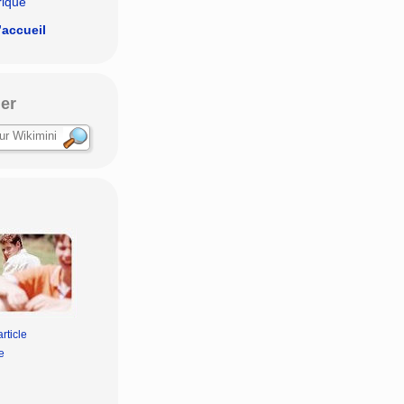
rique
’accueil
er
rticle
e