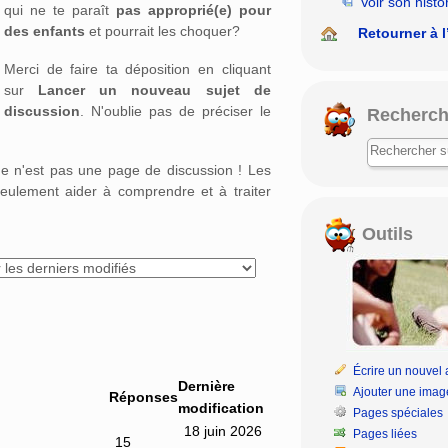
Voir son histo
qui ne te paraît
pas approprié(e) pour
des enfants
et pourrait les choquer?
Retourner à l
Merci de faire ta déposition en cliquant
sur
Lancer un nouveau sujet de
discussion
. N'oublie pas de préciser le
Recherch
age n'est pas une page de discussion ! Les
eulement aider à comprendre et à traiter
Outils
Écrire un nouvel a
Dernière
Ajouter une imag
Réponses
modification
Pages spéciales
18 juin 2026
Pages liées
15