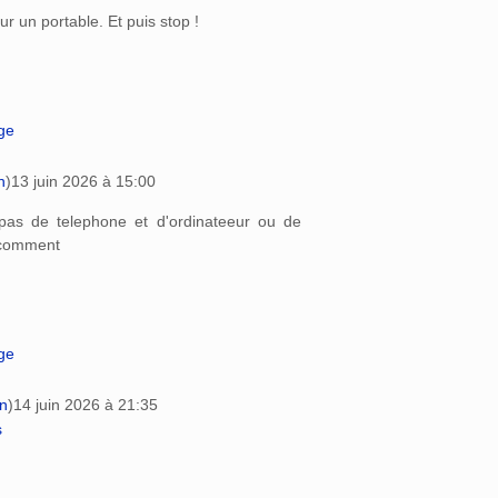
sur un portable. Et puis stop !
age
n
)
13 juin 2026 à 15:00
 pas de telephone et d'ordinateeur ou de
e comment
age
on
)
14 juin 2026 à 21:35
s