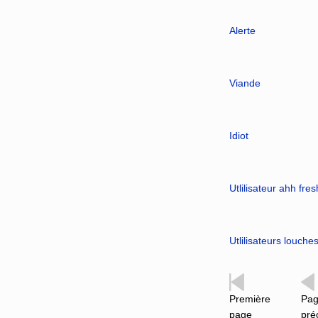
Alerte
Viande
Idiot
Utlilisateur ahh fre
Utlilisateurs louche
Première
Pa
page
pré