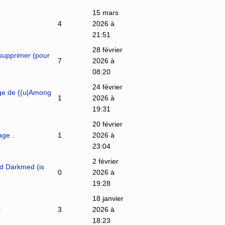
15 mars
4
2026 à
21:51
28 février
upprimer (pour
7
2026 à
08:20
24 février
e de {{u|Among
1
2026 à
19:31
20 février
ge .
1
2026 à
23:04
2 février
nd Darkmed (is
0
2026 à
19:28
18 janvier
t
3
2026 à
18:23