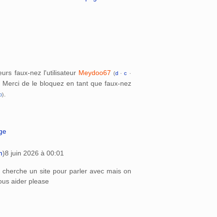
urs faux-nez l'utilisateur
Meydoo67
(
d
·
c
·
 Merci de le bloquez en tant que faux-nez
.
b
)
age
n
)
8 juin 2026 à 00:01
on cherche un site pour parler avec mais on
ous aider please