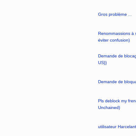
Gros problème ...
Renommassions à s
éviter confusion)
Demande de blocag
US}}
Demande de bloqua
Pls deblock my fre
Unchained)
utilisateur Harcelan