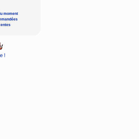
du moment
demandées
centes
e !