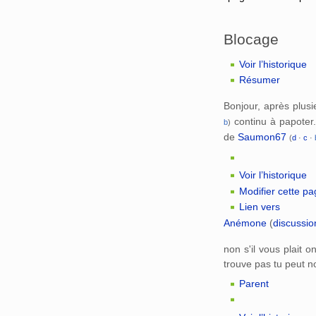
Blocage
Voir l’historique
Résumer
Bonjour, après plusie
continu à papoter.
b
)
de
Saumon67
(
d
·
c
·
Voir l’historique
Modifier cette p
Lien vers
Anémone
(
discussio
non s'il vous plait 
trouve pas tu peut n
Parent