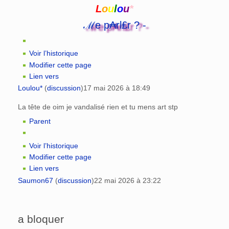
L
o
u
l
o
u
*
ℳe p₳rl₤r ? -
Voir l’historique
Modifier cette page
Lien vers
Loulou*
(
discussion
)
17 mai 2026 à 18:49
La tête de oim je vandalisé rien et tu mens art stp
Parent
Voir l’historique
Modifier cette page
Lien vers
Saumon67
(
discussion
)
22 mai 2026 à 23:22
a bloquer