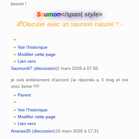
besoin !
S
a
u
m
o
n
</span| style>
🌈Discuter avec un saumon naturel ? -
Voir l’historique
Modifier cette page
Lien vers
Saumon67
(
discussion
)
2 mars 2026 à 07:50
je suis entièrement d'accord j'ai répondu a 3 msg et me
voici 3eme !!!!!
Parent
Voir l’historique
Modifier cette page
Lien vers
Ananas35
(
discussion
)
15 mars 2026 à 17:31