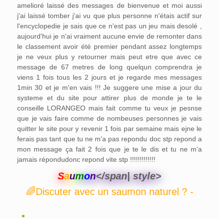
amelioré laissé des messages de bienvenue et moi aussi
j'ai laissé tomber j'ai vu que plus personne n'étais actif sur
l'encyclopedie je sais que ce n'est pas un jeu mais desolé ,
aujourd'hui je n'ai vraiment aucune envie de remonter dans
le classement avoir été premier pendant assez longtemps
je ne veux plus y retourner mais peut etre que avec ce
message de 67 metres de long quelqun comprendra je
viens 1 fois tous les 2 jours et je regarde mes messages
1min 30 et je m'en vais !!! Je suggere une mise a jour du
systeme et du site pour attirer plus de monde je te le
conseille LORANGEO mais fait comme tu veux je pesnse
que je vais faire comme de nombeuses personnes je vais
quitter le site pour y revenir 1 fois par semaine mais ejne le
ferais pas tant que tu ne m'a pas repondu doc stp repond a
mon message ça fait 2 fois que je te le dis et tu ne m'a
jamais répondudonc repond vite stp !!!!!!!!!!!!!
S
a
u
m
o
n
</span| style>
🌈Discuter avec un saumon naturel ? -