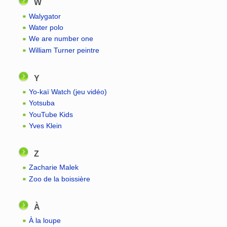
W
Walygator
Water polo
We are number one
William Turner peintre
Y
Yo-kaï Watch (jeu vidéo)
Yotsuba
YouTube Kids
Yves Klein
Z
Zacharie Malek
Zoo de la boissière
À
À la loupe