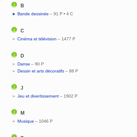
B
►
Bande dessinée
‎
– 91 P • 4 C
C
►
Cinéma et télévision
‎
– 1477 P
D
►
Danse
‎
– 90 P
►
Dessin et arts décoratifs
‎
– 88 P
J
►
Jeu et divertissement
‎
– 1902 P
M
►
Musique
‎
– 1046 P