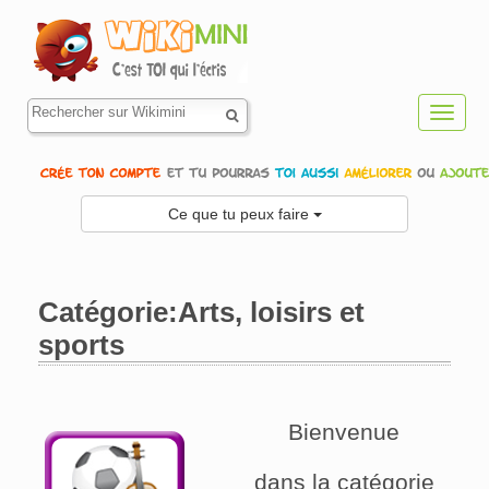
Toggl
navig
Ce que tu peux faire
Catégorie:Arts, loisirs et
sports
Aller à :
navigation
,
rechercher
Bienvenue
dans la catégorie