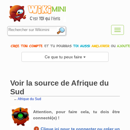
Toggl
navig
Ce que tu peux faire
Voir la source de Afrique du
Sud
←
Afrique du Sud
Aller à :
navigation
,
rechercher
Attention, pour faire cela, tu dois être
connecté(e) !
Clique ici pour te connecter ou créer un